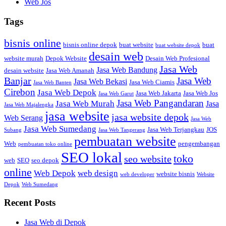
Web Jos
Tags
bisnis online
bisnis online depok
buat website
buat
buat website depok
desain web
website murah
Depok Website
Desain Web Profesional
Jasa Web
Jasa Web Bandung
desain website
Jasa Web Amanah
Banjar
Jasa Web
Jasa Web Bekasi
Jasa Web Ciamis
Jasa Web Banten
Cirebon
Jasa Web Depok
Jasa Web Jakarta
Jasa Web Jos
Jasa Web Garut
Jasa Web Pangandaran
Jasa Web Murah
Jasa
Jasa Web Majalengka
jasa website
jasa website depok
Web Serang
Jasa Web
Jasa Web Sumedang
Jasa Web Terjangkau
JOS
Subang
Jasa Web Tangerang
pembuatan website
Web
pengembangan
pembuatan toko online
SEO lokal
toko
seo website
web
SEO
seo depok
online
Web Depok
web design
website bisnis
web developer
Website
Depok
Web Sumedang
Recent Posts
Jasa Web di Depok