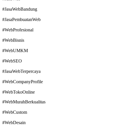
#JasaWebBandung
#JasaPembuatanWeb
#WebProfesional
#WebBisnis
#WebUMKM
#WebSEO
#JasaWebTerpercaya
#WebCompanyProfile
#WebTokoOnline
#WebMurahBerkualitas
#WebCustom
#WebDesain