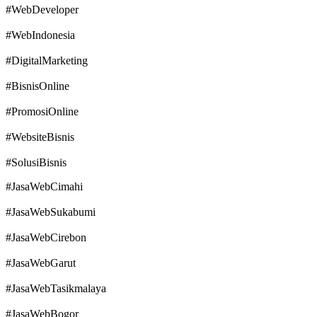
#WebDeveloper
#WebIndonesia
#DigitalMarketing
#BisnisOnline
#PromosiOnline
#WebsiteBisnis
#SolusiBisnis
#JasaWebCimahi
#JasaWebSukabumi
#JasaWebCirebon
#JasaWebGarut
#JasaWebTasikmalaya
#JasaWebBogor