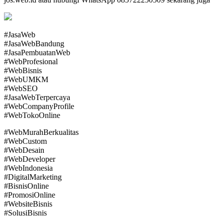
#JasaWeb
#JasaWebBandung
#JasaPembuatanWeb
#WebProfesional
#WebBisnis
#WebUMKM
#WebSEO
#JasaWebTerpercaya
#WebCompanyProfile
#WebTokoOnline
#WebMurahBerkualitas
#WebCustom
#WebDesain
#WebDeveloper
#WebIndonesia
#DigitalMarketing
#BisnisOnline
#PromosiOnline
#WebsiteBisnis
#SolusiBisnis