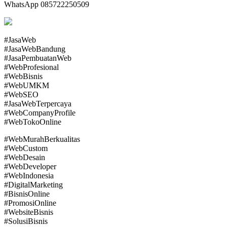
WhatsApp 085722250509
#JasaWeb
#JasaWebBandung
#JasaPembuatanWeb
#WebProfesional
#WebBisnis
#WebUMKM
#WebSEO
#JasaWebTerpercaya
#WebCompanyProfile
#WebTokoOnline
#WebMurahBerkualitas
#WebCustom
#WebDesain
#WebDeveloper
#WebIndonesia
#DigitalMarketing
#BisnisOnline
#PromosiOnline
#WebsiteBisnis
#SolusiBisnis