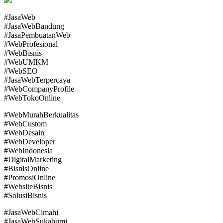
#JasaWeb
#JasaWebBandung
#JasaPembuatanWeb
#WebProfesional
#WebBisnis
#WebUMKM
#WebSEO
#JasaWebTerpercaya
#WebCompanyProfile
#WebTokoOnline
#WebMurahBerkualitas
#WebCustom
#WebDesain
#WebDeveloper
#WebIndonesia
#DigitalMarketing
#BisnisOnline
#PromosiOnline
#WebsiteBisnis
#SolusiBisnis
#JasaWebCimahi
#JasaWebSukabumi