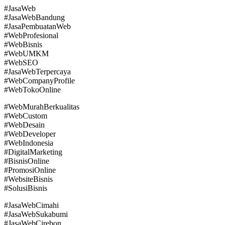
#JasaWeb
#JasaWebBandung
#JasaPembuatanWeb
#WebProfesional
#WebBisnis
#WebUMKM
#WebSEO
#JasaWebTerpercaya
#WebCompanyProfile
#WebTokoOnline
#WebMurahBerkualitas
#WebCustom
#WebDesain
#WebDeveloper
#WebIndonesia
#DigitalMarketing
#BisnisOnline
#PromosiOnline
#WebsiteBisnis
#SolusiBisnis
#JasaWebCimahi
#JasaWebSukabumi
#JasaWebCirebon