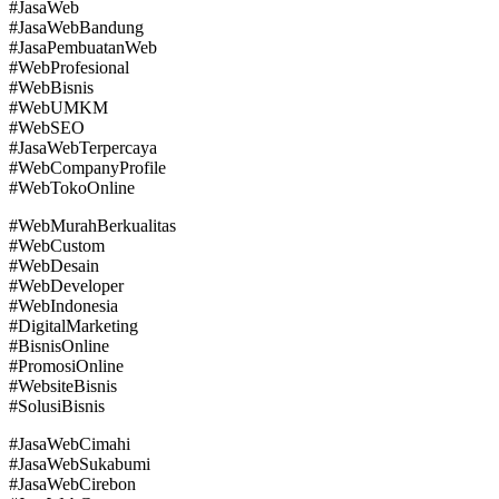
#JasaWeb
#JasaWebBandung
#JasaPembuatanWeb
#WebProfesional
#WebBisnis
#WebUMKM
#WebSEO
#JasaWebTerpercaya
#WebCompanyProfile
#WebTokoOnline
#WebMurahBerkualitas
#WebCustom
#WebDesain
#WebDeveloper
#WebIndonesia
#DigitalMarketing
#BisnisOnline
#PromosiOnline
#WebsiteBisnis
#SolusiBisnis
#JasaWebCimahi
#JasaWebSukabumi
#JasaWebCirebon