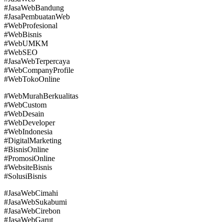
#JasaWebBandung
#JasaPembuatanWeb
#WebProfesional
#WebBisnis
#WebUMKM
#WebSEO
#JasaWebTerpercaya
#WebCompanyProfile
#WebTokoOnline
#WebMurahBerkualitas
#WebCustom
#WebDesain
#WebDeveloper
#WebIndonesia
#DigitalMarketing
#BisnisOnline
#PromosiOnline
#WebsiteBisnis
#SolusiBisnis
#JasaWebCimahi
#JasaWebSukabumi
#JasaWebCirebon
#JasaWebGarut