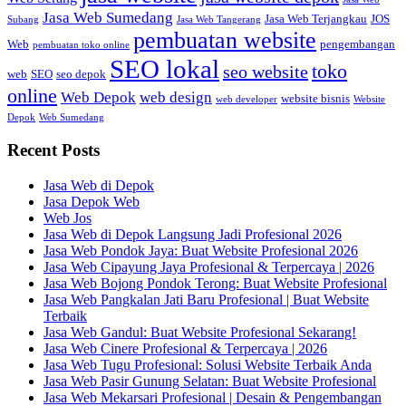
Jasa Web Sumedang
Jasa Web Terjangkau
JOS
Subang
Jasa Web Tangerang
pembuatan website
Web
pengembangan
pembuatan toko online
SEO lokal
toko
seo website
web
SEO
seo depok
online
Web Depok
web design
website bisnis
web developer
Website
Depok
Web Sumedang
Recent Posts
Jasa Web di Depok
Jasa Depok Web
Web Jos
Jasa Web di Depok Langsung Jadi Profesional 2026
Jasa Web Pondok Jaya: Buat Website Profesional 2026
Jasa Web Cipayung Jaya Profesional & Terpercaya | 2026
Jasa Web Bojong Pondok Terong: Buat Website Profesional
Jasa Web Pangkalan Jati Baru Profesional | Buat Website
Terbaik
Jasa Web Gandul: Buat Website Profesional Sekarang!
Jasa Web Cinere Profesional & Terpercaya | 2026
Jasa Web Tugu Profesional: Solusi Website Terbaik Anda
Jasa Web Pasir Gunung Selatan: Buat Website Profesional
Jasa Web Mekarsari Profesional | Desain & Pengembangan