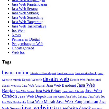
Jasa Web Pangandaran
Jasa Web Serang
Jasa Web Subang
Jasa Web Sumedang
Jasa Web Tangerang
Jasa Web Tasikmalaya
Jos Web
News
Pemasaran Digital
Pengembangan Web
Uncategorized
Web Jos
Tags
bisnis online
bisnis online depok
buat website
buat
buat website depok
desain web
website murah
Depok Website
Desain Web Profesional
Jasa Web
Jasa Web Bandung
desain website
Jasa Web Amanah
Banjar
Jasa Web
Jasa Web Bekasi
Jasa Web Ciamis
Jasa Web Banten
Cirebon
Jasa Web Depok
Jasa Web Jakarta
Jasa Web Jos
Jasa Web Garut
Jasa Web Pangandaran
Jasa Web Murah
Jasa
Jasa Web Majalengka
jasa website
jasa website depok
Web Serang
Jasa Web