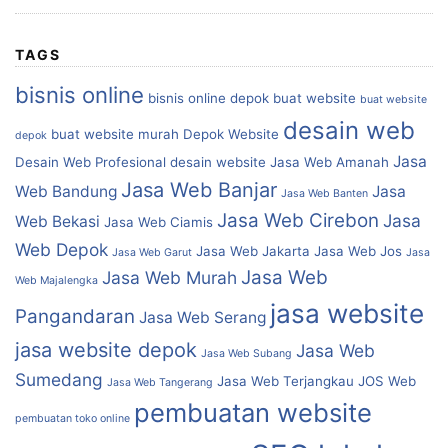
TAGS
bisnis online
bisnis online depok
buat website
buat website
desain web
buat website murah
Depok Website
depok
Jasa
Desain Web Profesional
desain website
Jasa Web Amanah
Jasa Web Banjar
Web Bandung
Jasa
Jasa Web Banten
Jasa Web Cirebon
Jasa
Web Bekasi
Jasa Web Ciamis
Web Depok
Jasa Web Jakarta
Jasa Web Jos
Jasa Web Garut
Jasa
Jasa Web
Jasa Web Murah
Web Majalengka
jasa website
Pangandaran
Jasa Web Serang
jasa website depok
Jasa Web
Jasa Web Subang
Sumedang
Jasa Web Terjangkau
JOS Web
Jasa Web Tangerang
pembuatan website
pembuatan toko online