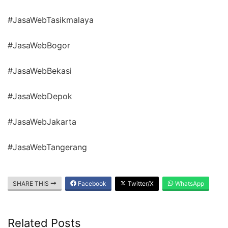
#JasaWebTasikmalaya
#JasaWebBogor
#JasaWebBekasi
#JasaWebDepok
#JasaWebJakarta
#JasaWebTangerang
SHARE THIS
Facebook
Twitter/X
WhatsApp
Related Posts