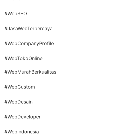
#WebSEO
#JasaWebTerpercaya
#WebCompanyProfile
#WebTokoOnline
#WebMurahBerkualitas
#WebCustom
#WebDesain
#WebDeveloper
#WebIndonesia