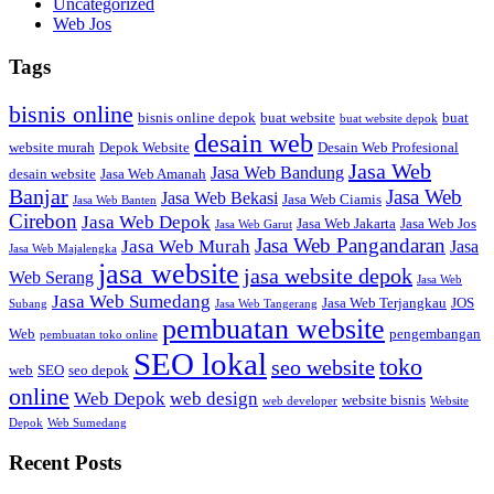
Uncategorized
Web Jos
Tags
bisnis online
bisnis online depok
buat website
buat
buat website depok
desain web
website murah
Depok Website
Desain Web Profesional
Jasa Web
Jasa Web Bandung
desain website
Jasa Web Amanah
Banjar
Jasa Web
Jasa Web Bekasi
Jasa Web Ciamis
Jasa Web Banten
Cirebon
Jasa Web Depok
Jasa Web Jakarta
Jasa Web Jos
Jasa Web Garut
Jasa Web Pangandaran
Jasa Web Murah
Jasa
Jasa Web Majalengka
jasa website
jasa website depok
Web Serang
Jasa Web
Jasa Web Sumedang
Jasa Web Terjangkau
JOS
Subang
Jasa Web Tangerang
pembuatan website
Web
pengembangan
pembuatan toko online
SEO lokal
toko
seo website
web
SEO
seo depok
online
Web Depok
web design
website bisnis
web developer
Website
Depok
Web Sumedang
Recent Posts