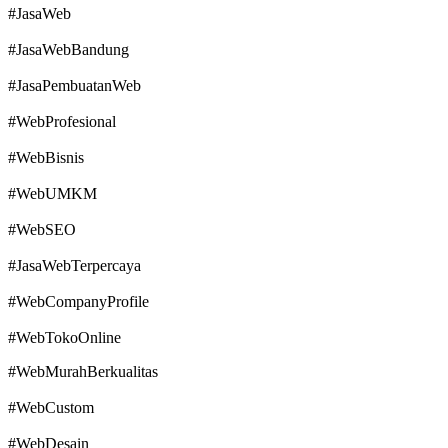
#JasaWeb
#JasaWebBandung
#JasaPembuatanWeb
#WebProfesional
#WebBisnis
#WebUMKM
#WebSEO
#JasaWebTerpercaya
#WebCompanyProfile
#WebTokoOnline
#WebMurahBerkualitas
#WebCustom
#WebDesain