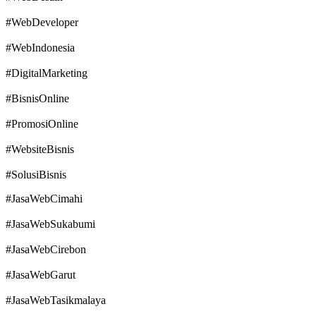
#WebDeveloper
#WebIndonesia
#DigitalMarketing
#BisnisOnline
#PromosiOnline
#WebsiteBisnis
#SolusiBisnis
#JasaWebCimahi
#JasaWebSukabumi
#JasaWebCirebon
#JasaWebGarut
#JasaWebTasikmalaya