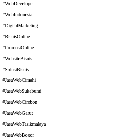
#WebDeveloper
#WebIndonesia
#DigitalMarketing
#BisnisOnline
#PromosiOnline
#WebsiteBisnis
#SolusiBisnis
#JasaWebCimahi
#JasaWebSukabumi
#JasaWebCirebon
#JasaWebGarut
#JasaWebTasikmalaya
#JasaWebBogor