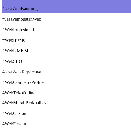
#JasaWebBandung
#JasaPembuatanWeb
#WebProfesional
#WebBisnis
#WebUMKM
#WebSEO
#JasaWebTerpercaya
#WebCompanyProfile
#WebTokoOnline
#WebMurahBerkualitas
#WebCustom
#WebDesain