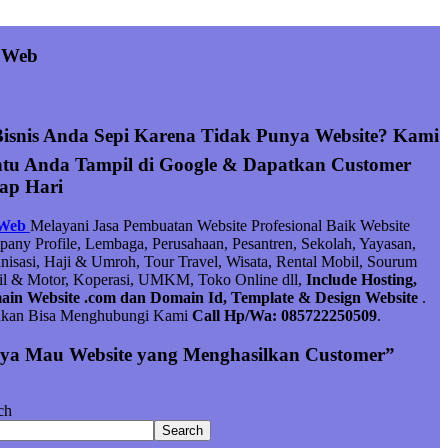
 Web
Bisnis Anda Sepi Karena Tidak Punya Website? Kami
tu Anda Tampil di Google & Dapatkan Customer
iap Hari
 Web
Melayani Jasa Pembuatan Website Profesional Baik Website
any Profile, Lembaga, Perusahaan, Pesantren, Sekolah, Yayasan,
nisasi, Haji & Umroh, Tour Travel, Wisata, Rental Mobil, Sourum
l & Motor, Koperasi, UMKM, Toko Online dll,
Include Hosting,
in Website .com dan Domain Id, Template & Design Website
.
hkan Bisa Menghubungi Kami
Call Hp/Wa: 085722250509
.
ya Mau Website yang Menghasilkan Customer”
ch
Search