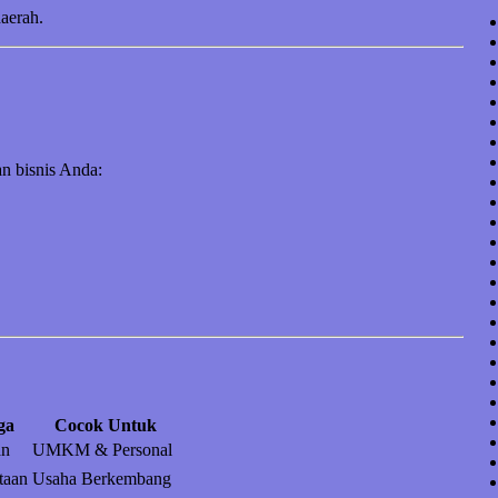
daerah.
n bisnis Anda:
ga
Cocok Untuk
an
UMKM & Personal
taan
Usaha Berkembang