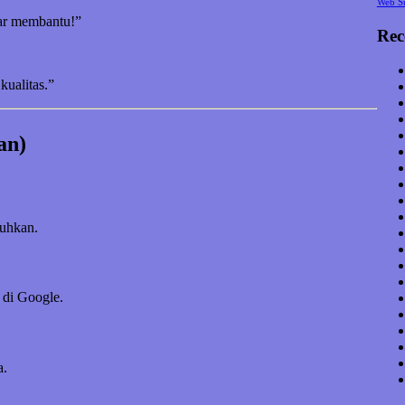
Web S
nar membantu!”
Rec
kualitas.”
an)
tuhkan.
 di Google.
a.