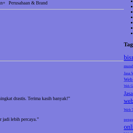
an+
Perusahaan & Brand
Tag
bis
mura
Jasa
Web 
Web G
Jas
ningkat drastis. Terima kasih banyak!”
web
Web 
jadi lebih percaya.”
peng
onl