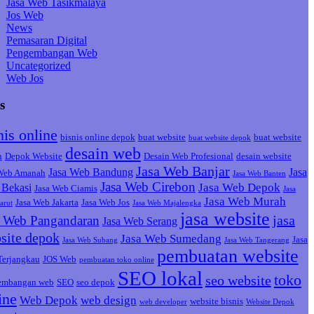
Jasa Web Tasikmalaya
Jos Web
News
Pemasaran Digital
Pengembangan Web
Uncategorized
Web Jos
s
nis online
bisnis online depok
buat website
buat website
buat website depok
desain web
h
Depok Website
Desain Web Profesional
desain website
Jasa Web Banjar
Jasa Web Bandung
Jasa
 Web Amanah
Jasa Web Banten
Jasa Web Cirebon
Jasa Web Depok
Bekasi
Jasa Web Ciamis
Jasa
Jasa Web Murah
Jasa Web Jakarta
Jasa Web Jos
arut
Jasa Web Majalengka
jasa website
jasa
a Web Pangandaran
Jasa Web Serang
site depok
Jasa Web Sumedang
Jasa
Jasa Web Subang
Jasa Web Tangerang
pembuatan website
Terjangkau
JOS Web
pembuatan toko online
SEO lokal
toko
seo website
embangan web
SEO
seo depok
ine
Web Depok
web design
website bisnis
web developer
Website Depok