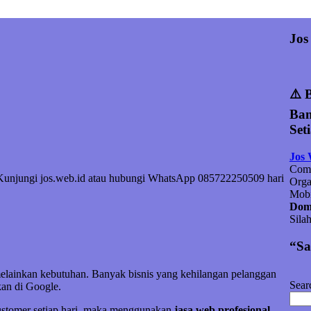
Jos
⚠️ 
Ban
Set
Jos
Comp
i. Kunjungi jos.web.id atau hubungi WhatsApp 085722250509 hari
Orga
Mobi
Doma
Sila
“Sa
melainkan kebutuhan. Banyak bisnis yang kehilangan pelanggan
Sear
an di Google.
customer setiap hari, maka menggunakan
jasa web profesional