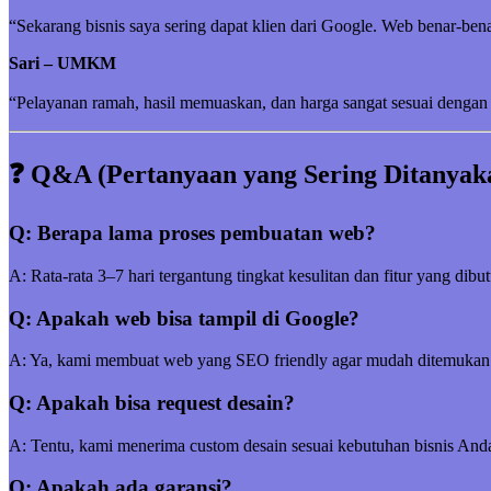
“Sekarang bisnis saya sering dapat klien dari Google. Web benar-be
Sari – UMKM
“Pelayanan ramah, hasil memuaskan, dan harga sangat sesuai dengan 
❓ Q&A (Pertanyaan yang Sering Ditanyak
Q: Berapa lama proses pembuatan web?
A: Rata-rata 3–7 hari tergantung tingkat kesulitan dan fitur yang dibu
Q: Apakah web bisa tampil di Google?
A: Ya, kami membuat web yang SEO friendly agar mudah ditemukan
Q: Apakah bisa request desain?
A: Tentu, kami menerima custom desain sesuai kebutuhan bisnis And
Q: Apakah ada garansi?