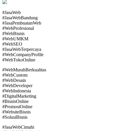
#JasaWeb
#JasaWebBandung
#JasaPembuatanWeb
#WebProfesional
#WebBisnis
#WebUMKM
#WebSEO
#JasaWebTerpercaya
#WebCompanyProfile
#WebTokoOnline
#WebMurahBerkualitas
#WebCustom
#WebDesain
#WebDeveloper
#WebIndonesia
#DigitalMarketing
#BisnisOnline
#PromosiOnline
#WebsiteBisnis
#SolusiBisnis
#JasaWebCimahi