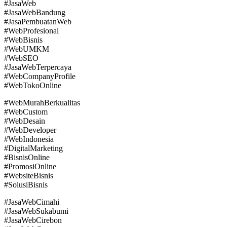
#JasaWeb
#JasaWebBandung
#JasaPembuatanWeb
#WebProfesional
#WebBisnis
#WebUMKM
#WebSEO
#JasaWebTerpercaya
#WebCompanyProfile
#WebTokoOnline
#WebMurahBerkualitas
#WebCustom
#WebDesain
#WebDeveloper
#WebIndonesia
#DigitalMarketing
#BisnisOnline
#PromosiOnline
#WebsiteBisnis
#SolusiBisnis
#JasaWebCimahi
#JasaWebSukabumi
#JasaWebCirebon