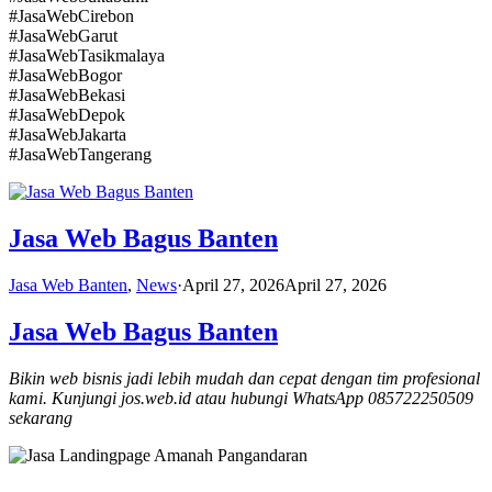
#JasaWebCirebon
#JasaWebGarut
#JasaWebTasikmalaya
#JasaWebBogor
#JasaWebBekasi
#JasaWebDepok
#JasaWebJakarta
#JasaWebTangerang
Jasa Web Bagus Banten
Jasa Web Banten
,
News
·
April 27, 2026
April 27, 2026
Jasa Web Bagus Banten
Bikin web bisnis jadi lebih mudah dan cepat dengan tim profesional
kami. Kunjungi jos.web.id atau hubungi WhatsApp 085722250509
sekarang