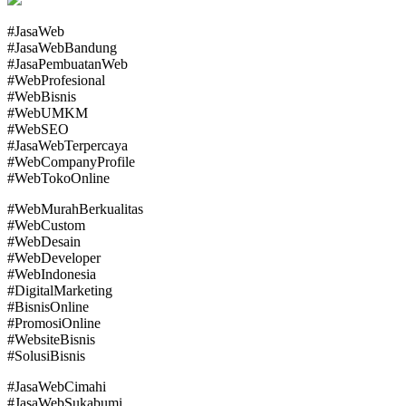
#JasaWeb
#JasaWebBandung
#JasaPembuatanWeb
#WebProfesional
#WebBisnis
#WebUMKM
#WebSEO
#JasaWebTerpercaya
#WebCompanyProfile
#WebTokoOnline
#WebMurahBerkualitas
#WebCustom
#WebDesain
#WebDeveloper
#WebIndonesia
#DigitalMarketing
#BisnisOnline
#PromosiOnline
#WebsiteBisnis
#SolusiBisnis
#JasaWebCimahi
#JasaWebSukabumi