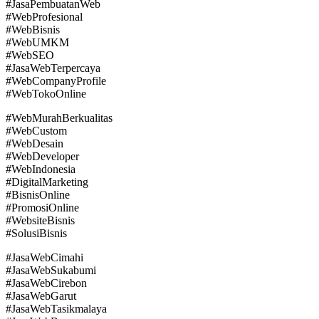
#JasaPembuatanWeb
#WebProfesional
#WebBisnis
#WebUMKM
#WebSEO
#JasaWebTerpercaya
#WebCompanyProfile
#WebTokoOnline
#WebMurahBerkualitas
#WebCustom
#WebDesain
#WebDeveloper
#WebIndonesia
#DigitalMarketing
#BisnisOnline
#PromosiOnline
#WebsiteBisnis
#SolusiBisnis
#JasaWebCimahi
#JasaWebSukabumi
#JasaWebCirebon
#JasaWebGarut
#JasaWebTasikmalaya