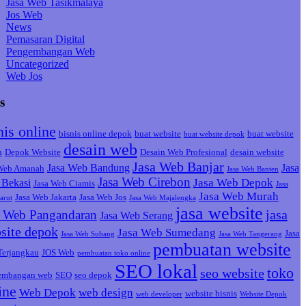
Jasa Web Tasikmalaya
Jos Web
News
Pemasaran Digital
Pengembangan Web
Uncategorized
Web Jos
s
nis online
bisnis online depok
buat website
buat website
buat website depok
desain web
h
Depok Website
Desain Web Profesional
desain website
Jasa Web Banjar
Jasa Web Bandung
Jasa
 Web Amanah
Jasa Web Banten
Jasa Web Cirebon
Jasa Web Depok
Bekasi
Jasa Web Ciamis
Jasa
Jasa Web Murah
Jasa Web Jakarta
Jasa Web Jos
arut
Jasa Web Majalengka
jasa website
jasa
a Web Pangandaran
Jasa Web Serang
site depok
Jasa Web Sumedang
Jasa
Jasa Web Subang
Jasa Web Tangerang
pembuatan website
Terjangkau
JOS Web
pembuatan toko online
SEO lokal
toko
seo website
embangan web
SEO
seo depok
ine
Web Depok
web design
website bisnis
web developer
Website Depok