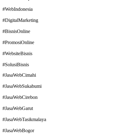
#WebIndonesia
#DigitalMarketing
#BisnisOnline
#PromosiOnline
#WebsiteBisnis
#SolusiBisnis
#JasaWebCimahi
#JasaWebSukabumi
#JasaWebCirebon
#JasaWebGarut
#JasaWebTasikmalaya
#JasaWebBogor