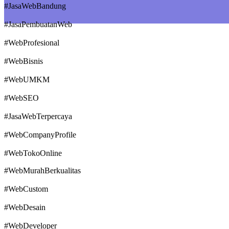
#JasaWebBandung
#JasaPembuatanWeb
#WebProfesional
#WebBisnis
#WebUMKM
#WebSEO
#JasaWebTerpercaya
#WebCompanyProfile
#WebTokoOnline
#WebMurahBerkualitas
#WebCustom
#WebDesain
#WebDeveloper