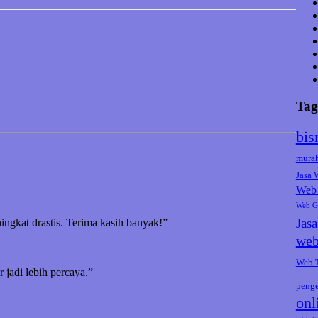
Tag
bis
mura
Jasa
Web 
Web G
Jas
ningkat drastis. Terima kasih banyak!”
web
Web 
jadi lebih percaya.”
peng
onl