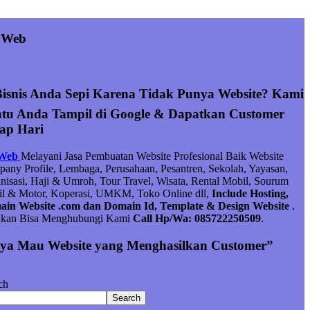
 Web
Bisnis Anda Sepi Karena Tidak Punya Website? Kami
tu Anda Tampil di Google & Dapatkan Customer
iap Hari
 Web
Melayani Jasa Pembuatan Website Profesional Baik Website
any Profile, Lembaga, Perusahaan, Pesantren, Sekolah, Yayasan,
nisasi, Haji & Umroh, Tour Travel, Wisata, Rental Mobil, Sourum
l & Motor, Koperasi, UMKM, Toko Online dll,
Include Hosting,
in Website .com dan Domain Id, Template & Design Website
.
hkan Bisa Menghubungi Kami
Call Hp/Wa: 085722250509
.
ya Mau Website yang Menghasilkan Customer”
ch
Search