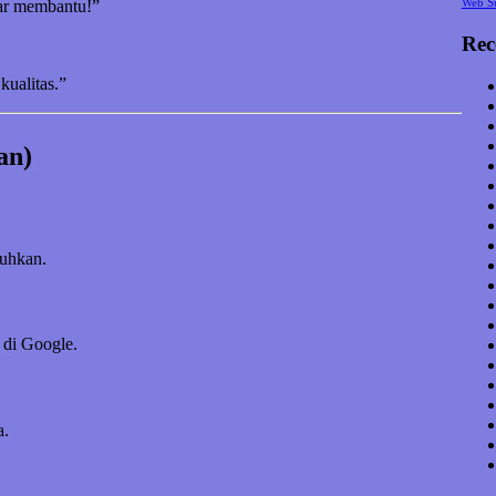
Web S
nar membantu!”
Rec
kualitas.”
an)
tuhkan.
 di Google.
a.