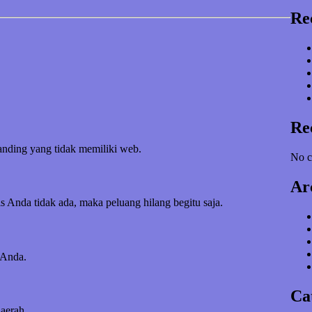
Re
Re
banding yang tidak memiliki web.
No c
Ar
s Anda tidak ada, maka peluang hilang begitu saja.
 Anda.
Ca
daerah.