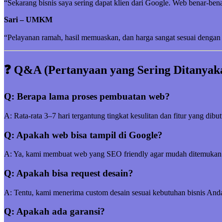
“Sekarang bisnis saya sering dapat klien dari Google. Web benar-be
Sari – UMKM
“Pelayanan ramah, hasil memuaskan, dan harga sangat sesuai dengan 
❓ Q&A (Pertanyaan yang Sering Ditanyak
Q: Berapa lama proses pembuatan web?
A: Rata-rata 3–7 hari tergantung tingkat kesulitan dan fitur yang dibu
Q: Apakah web bisa tampil di Google?
A: Ya, kami membuat web yang SEO friendly agar mudah ditemukan
Q: Apakah bisa request desain?
A: Tentu, kami menerima custom desain sesuai kebutuhan bisnis And
Q: Apakah ada garansi?