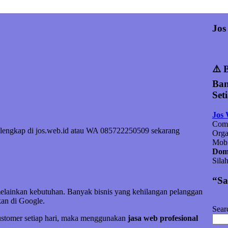
Jos
⚠️ 
Ban
Set
Jos
Comp
fo lengkap di jos.web.id atau WA 085722250509 sekarang
Orga
Mobi
Doma
Sila
“Sa
melainkan kebutuhan. Banyak bisnis yang kehilangan pelanggan
an di Google.
Sear
customer setiap hari, maka menggunakan
jasa web profesional