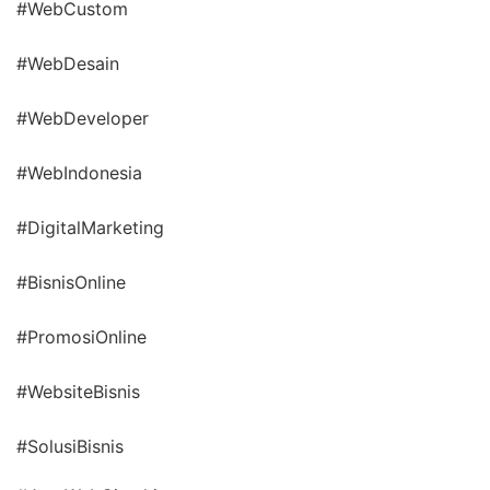
#WebCustom
#WebDesain
#WebDeveloper
#WebIndonesia
#DigitalMarketing
#BisnisOnline
#PromosiOnline
#WebsiteBisnis
#SolusiBisnis