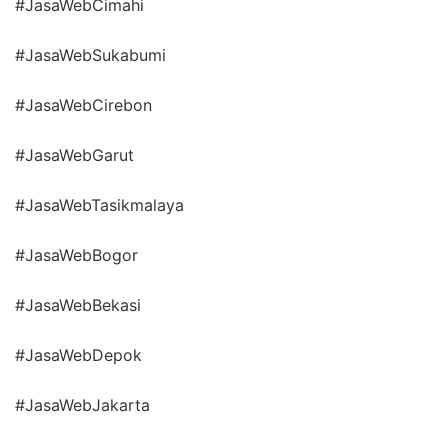
#JasaWebCimahi
#JasaWebSukabumi
#JasaWebCirebon
#JasaWebGarut
#JasaWebTasikmalaya
#JasaWebBogor
#JasaWebBekasi
#JasaWebDepok
#JasaWebJakarta