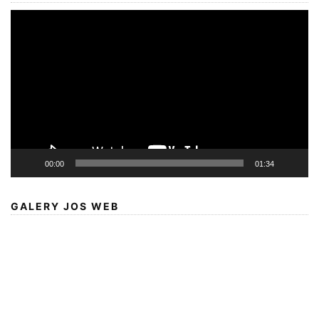
Video
Player
00:00
01:34
GALERY JOS WEB