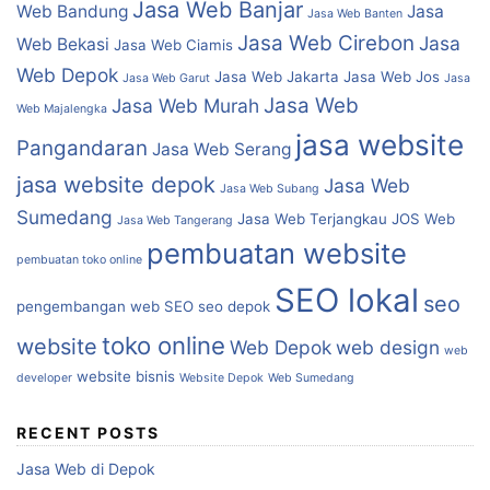
Jasa Web Banjar
Web Bandung
Jasa
Jasa Web Banten
Jasa Web Cirebon
Jasa
Web Bekasi
Jasa Web Ciamis
Web Depok
Jasa Web Jakarta
Jasa Web Jos
Jasa Web Garut
Jasa
Jasa Web
Jasa Web Murah
Web Majalengka
jasa website
Pangandaran
Jasa Web Serang
jasa website depok
Jasa Web
Jasa Web Subang
Sumedang
Jasa Web Terjangkau
JOS Web
Jasa Web Tangerang
pembuatan website
pembuatan toko online
SEO lokal
seo
pengembangan web
SEO
seo depok
toko online
website
Web Depok
web design
web
website bisnis
developer
Website Depok
Web Sumedang
RECENT POSTS
Jasa Web di Depok