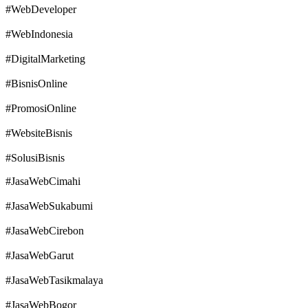
#WebDeveloper
#WebIndonesia
#DigitalMarketing
#BisnisOnline
#PromosiOnline
#WebsiteBisnis
#SolusiBisnis
#JasaWebCimahi
#JasaWebSukabumi
#JasaWebCirebon
#JasaWebGarut
#JasaWebTasikmalaya
#JasaWebBogor