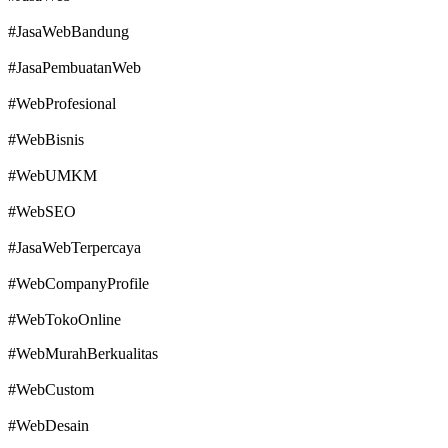
#JasaWebBandung
#JasaPembuatanWeb
#WebProfesional
#WebBisnis
#WebUMKM
#WebSEO
#JasaWebTerpercaya
#WebCompanyProfile
#WebTokoOnline
#WebMurahBerkualitas
#WebCustom
#WebDesain