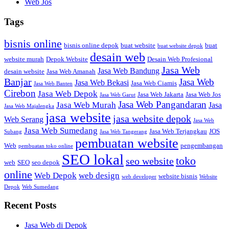
Web Jos
Tags
bisnis online
bisnis online depok
buat website
buat
buat website depok
desain web
website murah
Depok Website
Desain Web Profesional
Jasa Web
Jasa Web Bandung
desain website
Jasa Web Amanah
Banjar
Jasa Web
Jasa Web Bekasi
Jasa Web Ciamis
Jasa Web Banten
Cirebon
Jasa Web Depok
Jasa Web Jakarta
Jasa Web Jos
Jasa Web Garut
Jasa Web Pangandaran
Jasa Web Murah
Jasa
Jasa Web Majalengka
jasa website
jasa website depok
Web Serang
Jasa Web
Jasa Web Sumedang
Jasa Web Terjangkau
JOS
Subang
Jasa Web Tangerang
pembuatan website
Web
pengembangan
pembuatan toko online
SEO lokal
toko
seo website
web
SEO
seo depok
online
Web Depok
web design
website bisnis
web developer
Website
Depok
Web Sumedang
Recent Posts
Jasa Web di Depok