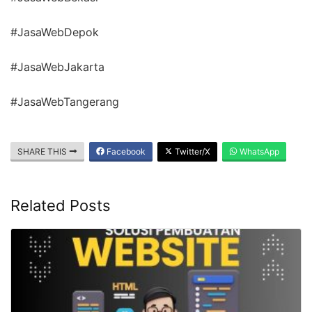
#JasaWebDepok
#JasaWebJakarta
#JasaWebTangerang
SHARE THIS
Facebook
Twitter/X
WhatsApp
Related Posts