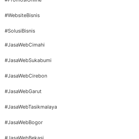
#WebsiteBisnis
#SolusiBisnis
#JasaWebCimahi
#JasaWebSukabumi
#JasaWebCirebon
#JasaWebGarut
#JasaWebTasikmalaya
#JasaWebBogor
#JasaWebBekasi