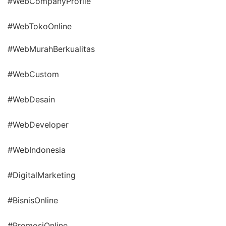
#WebCompanyProfile
#WebTokoOnline
#WebMurahBerkualitas
#WebCustom
#WebDesain
#WebDeveloper
#WebIndonesia
#DigitalMarketing
#BisnisOnline
#PromosiOnline