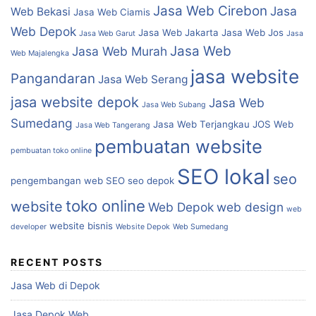
Jasa Web Cirebon
Jasa
Web Bekasi
Jasa Web Ciamis
Web Depok
Jasa Web Jakarta
Jasa Web Jos
Jasa Web Garut
Jasa
Jasa Web
Jasa Web Murah
Web Majalengka
jasa website
Pangandaran
Jasa Web Serang
jasa website depok
Jasa Web
Jasa Web Subang
Sumedang
Jasa Web Terjangkau
JOS Web
Jasa Web Tangerang
pembuatan website
pembuatan toko online
SEO lokal
seo
pengembangan web
SEO
seo depok
toko online
website
Web Depok
web design
web
website bisnis
developer
Website Depok
Web Sumedang
RECENT POSTS
Jasa Web di Depok
Jasa Depok Web