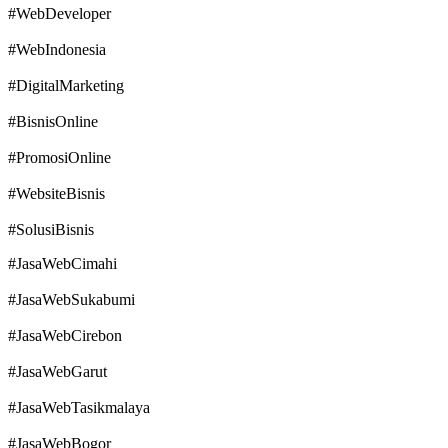
#WebDeveloper
#WebIndonesia
#DigitalMarketing
#BisnisOnline
#PromosiOnline
#WebsiteBisnis
#SolusiBisnis
#JasaWebCimahi
#JasaWebSukabumi
#JasaWebCirebon
#JasaWebGarut
#JasaWebTasikmalaya
#JasaWebBogor