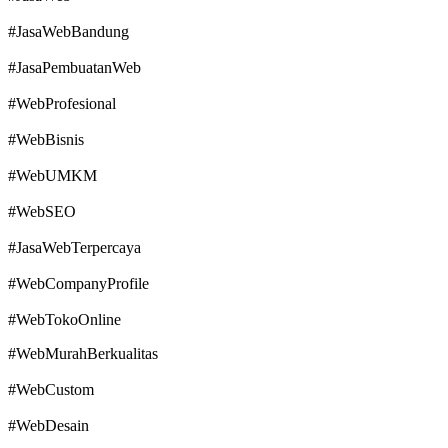
#JasaWebBandung
#JasaPembuatanWeb
#WebProfesional
#WebBisnis
#WebUMKM
#WebSEO
#JasaWebTerpercaya
#WebCompanyProfile
#WebTokoOnline
#WebMurahBerkualitas
#WebCustom
#WebDesain