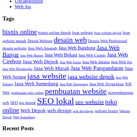
Uncategorized
Web Jos
Tags
bisnis online
bisnis online depok
buat website
buat
buat website depok
desain web
website murah
Depok Website
Desain Web Profesional
Jasa Web
Jasa Web Bandung
desain website
Jasa Web Amanah
Banjar
Jasa Web
Jasa Web Bekasi
Jasa Web Ciamis
Jasa Web Banten
Cirebon
Jasa Web Depok
Jasa Web Jakarta
Jasa Web Jos
Jasa Web Garut
Jasa Web Pangandaran
Jasa Web Murah
Jasa
Jasa Web Majalengka
jasa website
jasa website depok
Web Serang
Jasa Web
Jasa Web Sumedang
Jasa Web Terjangkau
JOS
Subang
Jasa Web Tangerang
pembuatan website
Web
pengembangan
pembuatan toko online
SEO lokal
toko
seo website
web
SEO
seo depok
online
Web Depok
web design
website bisnis
web developer
Website
Depok
Web Sumedang
Recent Posts