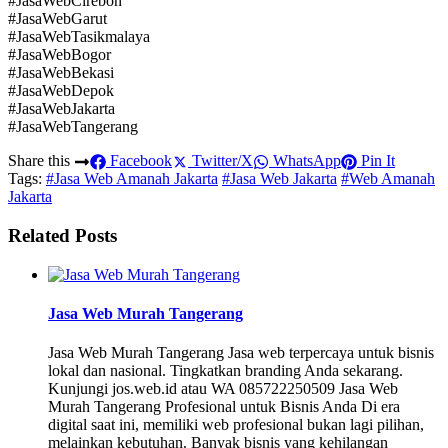
#JasaWebCirebon
#JasaWebGarut
#JasaWebTasikmalaya
#JasaWebBogor
#JasaWebBekasi
#JasaWebDepok
#JasaWebJakarta
#JasaWebTangerang
Share this
Facebook
Twitter/X
WhatsApp
Pin It
Tags:
#Jasa Web Amanah Jakarta
#Jasa Web Jakarta
#Web Amanah
Jakarta
Related Posts
Jasa Web Murah Tangerang
Jasa Web Murah Tangerang Jasa web terpercaya untuk bisnis
lokal dan nasional. Tingkatkan branding Anda sekarang.
Kunjungi jos.web.id atau WA 085722250509 Jasa Web
Murah Tangerang Profesional untuk Bisnis Anda Di era
digital saat ini, memiliki web profesional bukan lagi pilihan,
melainkan kebutuhan. Banyak bisnis yang kehilangan