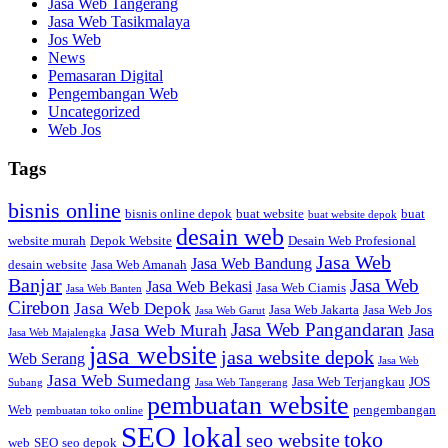
Jasa Web Tangerang
Jasa Web Tasikmalaya
Jos Web
News
Pemasaran Digital
Pengembangan Web
Uncategorized
Web Jos
Tags
bisnis online
bisnis online depok
buat website
buat
buat website depok
desain web
website murah
Depok Website
Desain Web Profesional
Jasa Web
Jasa Web Bandung
desain website
Jasa Web Amanah
Banjar
Jasa Web
Jasa Web Bekasi
Jasa Web Ciamis
Jasa Web Banten
Cirebon
Jasa Web Depok
Jasa Web Jakarta
Jasa Web Jos
Jasa Web Garut
Jasa Web Pangandaran
Jasa Web Murah
Jasa
Jasa Web Majalengka
jasa website
jasa website depok
Web Serang
Jasa Web
Jasa Web Sumedang
Jasa Web Terjangkau
JOS
Subang
Jasa Web Tangerang
pembuatan website
Web
pengembangan
pembuatan toko online
SEO lokal
toko
seo website
web
SEO
seo depok