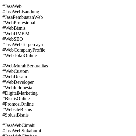
#JasaWeb
#JasaWebBandung
#JasaPembuatanWeb
#WebProfesional
#WebBisnis
#WebUMKM
#WebSEO
#JasaWebTerpercaya
#WebCompanyProfile
#WebTokoOnline
#WebMurahBerkualitas
#WebCustom
#WebDesain
#WebDeveloper
#WebIndonesia
#DigitalMarketing
#BisnisOnline
#PromosiOnline
#WebsiteBisnis
#SolusiBisnis
#JasaWebCimahi
#JasaWebSukabumi