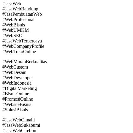
#JasaWeb
#JasaWebBandung
#JasaPembuatanWeb
#WebProfesional
#WebBisnis
#WebUMKM
#WebSEO
#JasaWebTerpercaya
#WebCompanyProfile
#WebTokoOnline
#WebMurahBerkualitas
#WebCustom
#WebDesain
#WebDeveloper
#WebIndonesia
#DigitalMarketing
#BisnisOnline
#PromosiOnline
#WebsiteBisnis
#SolusiBisnis
#JasaWebCimahi
#JasaWebSukabumi
#JasaWebCirebon