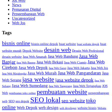
Jos Web
News
Pemasaran Digital
Pengembangan Web
Uncategorized
Web Jos
Tags
bisnis online
bisnis online depok
buat website
buat
buat website depok
desain web
website murah
Depok Website
Desain Web Profesional
Jasa Web
Jasa Web Bandung
desain website
Jasa Web Amanah
Banjar
Jasa Web
Jasa Web Bekasi
Jasa Web Ciamis
Jasa Web Banten
Cirebon
Jasa Web Depok
Jasa Web Jakarta
Jasa Web Jos
Jasa Web Garut
Jasa Web Pangandaran
Jasa Web Murah
Jasa
Jasa Web Majalengka
jasa website
jasa website depok
Web Serang
Jasa Web
Jasa Web Sumedang
Jasa Web Terjangkau
JOS
Subang
Jasa Web Tangerang
pembuatan website
Web
pengembangan
pembuatan toko online
SEO lokal
toko
seo website
web
SEO
seo depok
online
Web Depok
web design
website bisnis
web developer
Website