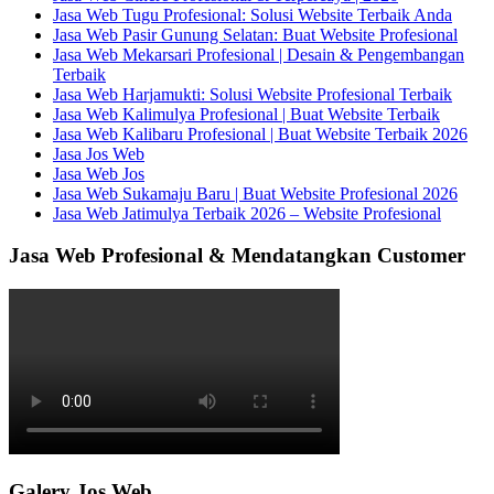
Jasa Web Tugu Profesional: Solusi Website Terbaik Anda
Jasa Web Pasir Gunung Selatan: Buat Website Profesional
Jasa Web Mekarsari Profesional | Desain & Pengembangan
Terbaik
Jasa Web Harjamukti: Solusi Website Profesional Terbaik
Jasa Web Kalimulya Profesional | Buat Website Terbaik
Jasa Web Kalibaru Profesional | Buat Website Terbaik 2026
Jasa Jos Web
Jasa Web Jos
Jasa Web Sukamaju Baru | Buat Website Profesional 2026
Jasa Web Jatimulya Terbaik 2026 – Website Profesional
Jasa Web Profesional & Mendatangkan Customer
Galery Jos Web