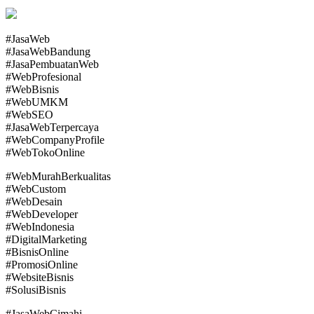
#JasaWeb
#JasaWebBandung
#JasaPembuatanWeb
#WebProfesional
#WebBisnis
#WebUMKM
#WebSEO
#JasaWebTerpercaya
#WebCompanyProfile
#WebTokoOnline
#WebMurahBerkualitas
#WebCustom
#WebDesain
#WebDeveloper
#WebIndonesia
#DigitalMarketing
#BisnisOnline
#PromosiOnline
#WebsiteBisnis
#SolusiBisnis
#JasaWebCimahi