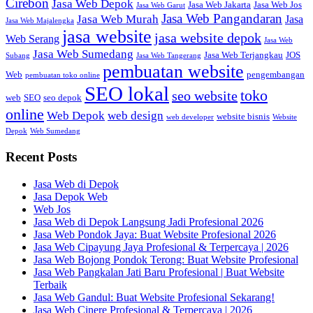
Cirebon
Jasa Web Depok
Jasa Web Jakarta
Jasa Web Jos
Jasa Web Garut
Jasa Web Pangandaran
Jasa Web Murah
Jasa
Jasa Web Majalengka
jasa website
jasa website depok
Web Serang
Jasa Web
Jasa Web Sumedang
Jasa Web Terjangkau
JOS
Subang
Jasa Web Tangerang
pembuatan website
Web
pengembangan
pembuatan toko online
SEO lokal
toko
seo website
web
SEO
seo depok
online
Web Depok
web design
website bisnis
web developer
Website
Depok
Web Sumedang
Recent Posts
Jasa Web di Depok
Jasa Depok Web
Web Jos
Jasa Web di Depok Langsung Jadi Profesional 2026
Jasa Web Pondok Jaya: Buat Website Profesional 2026
Jasa Web Cipayung Jaya Profesional & Terpercaya | 2026
Jasa Web Bojong Pondok Terong: Buat Website Profesional
Jasa Web Pangkalan Jati Baru Profesional | Buat Website
Terbaik
Jasa Web Gandul: Buat Website Profesional Sekarang!
Jasa Web Cinere Profesional & Terpercaya | 2026