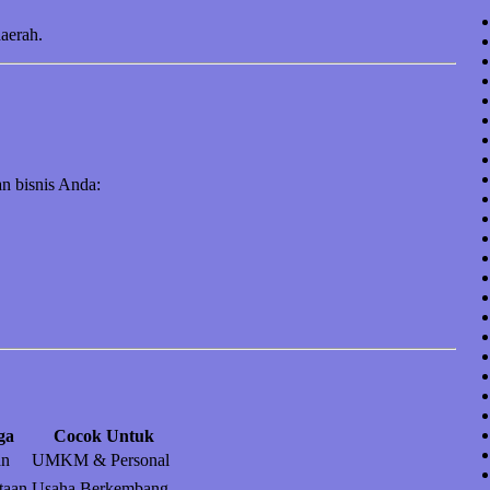
daerah.
n bisnis Anda:
ga
Cocok Untuk
an
UMKM & Personal
taan
Usaha Berkembang