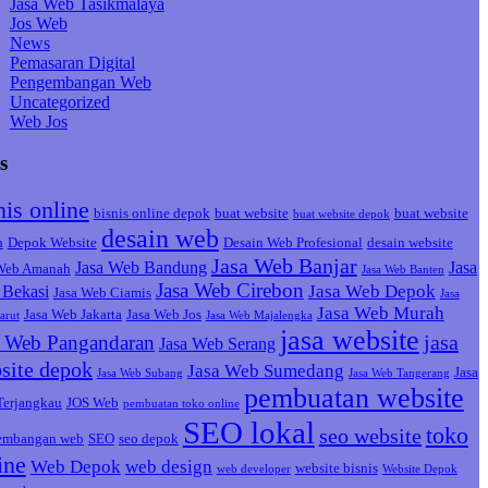
Jasa Web Tasikmalaya
Jos Web
News
Pemasaran Digital
Pengembangan Web
Uncategorized
Web Jos
s
nis online
bisnis online depok
buat website
buat website
buat website depok
desain web
h
Depok Website
Desain Web Profesional
desain website
Jasa Web Banjar
Jasa Web Bandung
Jasa
 Web Amanah
Jasa Web Banten
Jasa Web Cirebon
Jasa Web Depok
Bekasi
Jasa Web Ciamis
Jasa
Jasa Web Murah
Jasa Web Jakarta
Jasa Web Jos
arut
Jasa Web Majalengka
jasa website
jasa
a Web Pangandaran
Jasa Web Serang
site depok
Jasa Web Sumedang
Jasa
Jasa Web Subang
Jasa Web Tangerang
pembuatan website
Terjangkau
JOS Web
pembuatan toko online
SEO lokal
toko
seo website
embangan web
SEO
seo depok
ine
Web Depok
web design
website bisnis
web developer
Website Depok