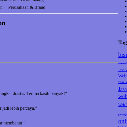
an+
Perusahaan & Brand
on
Tag
bis
mura
Jasa
Web 
Web G
Jas
ningkat drastis. Terima kasih banyak!”
web
Web 
jadi lebih percaya.”
peng
onl
nar membantu!”