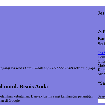
Jos
⚠️ 
Ban
Set
Jos
Comp
Orga
Mobi
Kunjungi jos.web.id atau WhatsApp 085722250509 sekarang juga
Doma
Sila
“Sa
l untuk Bisnis Anda
Sear
melainkan kebutuhan. Banyak bisnis yang kehilangan pelanggan
an di Google.