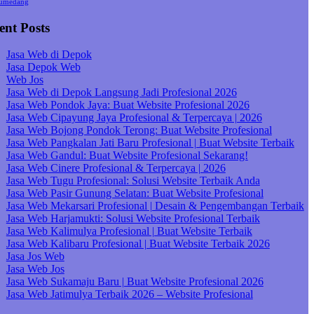
umedang
ent Posts
Jasa Web di Depok
Jasa Depok Web
Web Jos
Jasa Web di Depok Langsung Jadi Profesional 2026
Jasa Web Pondok Jaya: Buat Website Profesional 2026
Jasa Web Cipayung Jaya Profesional & Terpercaya | 2026
Jasa Web Bojong Pondok Terong: Buat Website Profesional
Jasa Web Pangkalan Jati Baru Profesional | Buat Website Terbaik
Jasa Web Gandul: Buat Website Profesional Sekarang!
Jasa Web Cinere Profesional & Terpercaya | 2026
Jasa Web Tugu Profesional: Solusi Website Terbaik Anda
Jasa Web Pasir Gunung Selatan: Buat Website Profesional
Jasa Web Mekarsari Profesional | Desain & Pengembangan Terbaik
Jasa Web Harjamukti: Solusi Website Profesional Terbaik
Jasa Web Kalimulya Profesional | Buat Website Terbaik
Jasa Web Kalibaru Profesional | Buat Website Terbaik 2026
Jasa Jos Web
Jasa Web Jos
Jasa Web Sukamaju Baru | Buat Website Profesional 2026
Jasa Web Jatimulya Terbaik 2026 – Website Profesional