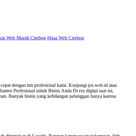
ikin Web Murah Cirebon
#Jasa Web Cirebon
cepat dengan tim profesional kami. Kunjungi jos.web.id atau
n Profesional untuk Bisnis Anda Di era digital saat ini,
uhan. Banyak bisnis yang kehilangan pelanggan hanya karena
dah ditemukan di Google. Bangun kepercayaan pelanggan. Info