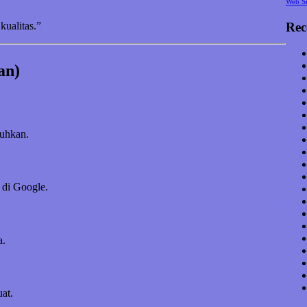
Web S
Rec
kualitas.”
an)
tuhkan.
 di Google.
a.
at.