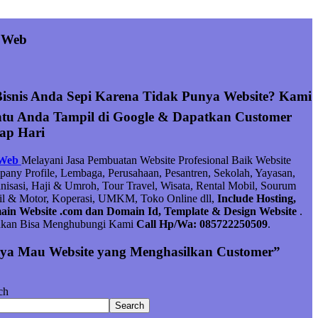
 Web
Bisnis Anda Sepi Karena Tidak Punya Website? Kami
tu Anda Tampil di Google & Dapatkan Customer
iap Hari
 Web
Melayani Jasa Pembuatan Website Profesional Baik Website
any Profile, Lembaga, Perusahaan, Pesantren, Sekolah, Yayasan,
nisasi, Haji & Umroh, Tour Travel, Wisata, Rental Mobil, Sourum
l & Motor, Koperasi, UMKM, Toko Online dll,
Include Hosting,
in Website .com dan Domain Id, Template & Design Website
.
hkan Bisa Menghubungi Kami
Call Hp/Wa: 085722250509
.
ya Mau Website yang Menghasilkan Customer”
ch
Search