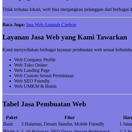
Tidak terbatas lokasi, web bisa menjangkau pelanggan dari berbagai 
Baca Juga:
Jasa Web Amanah Cirebon
Layanan Jasa Web yang Kami Tawarkan
Kami menyediakan berbagai layanan pembuatan web sesuai kebutuha
Web Company Profile
Web Toko Online
Web Landing Page
Web Custom Sesuai Permintaan
Web SEO Friendly
Web UMKM & Bisnis
Tabel Jasa Pembuatan Web
Paket
Fitur
Har
Basic
3 Halaman, Desain Standar, Mobile Friendly
1 Juta
Bisnis ⭐
5–10 Halaman, SEO Dasar, Desain Profesional
2–3 Ju