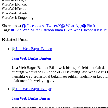
#JasaWebBogor
#JasaWebBekasi
#JasaWebDepok
#JasaWebJakarta
#JasaWebTangerang
Share this
Facebook
Twitter/X
WhatsApp
Pin It
Tags:
#Bikin Web Murah Cirebon
#Jasa Bikin Web Cirebon
#Jasa B
Related Posts
Jasa Web Bagus Banten
Jasa Web Bagus Banten Bikin web bisnis jadi lebih mudah dan 
hubungi WhatsApp 085722250509 sekarang Jasa Web Bagus Bante
memiliki web profesional bukan lagi pilihan, melainkan kebut
tidak memiliki web yang …
Jasa Web Bagus Banjar
Jasa Web Bagus Banjar Jasa web terbaik untuk bisnis agar mu