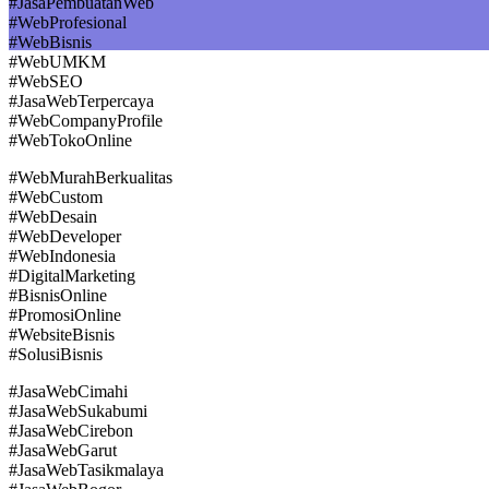
#JasaPembuatanWeb
#WebProfesional
#WebBisnis
#WebUMKM
#WebSEO
#JasaWebTerpercaya
#WebCompanyProfile
#WebTokoOnline
#WebMurahBerkualitas
#WebCustom
#WebDesain
#WebDeveloper
#WebIndonesia
#DigitalMarketing
#BisnisOnline
#PromosiOnline
#WebsiteBisnis
#SolusiBisnis
#JasaWebCimahi
#JasaWebSukabumi
#JasaWebCirebon
#JasaWebGarut
#JasaWebTasikmalaya