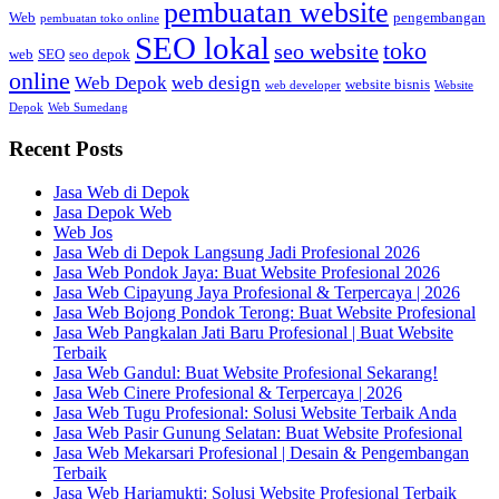
pembuatan website
Web
pengembangan
pembuatan toko online
SEO lokal
toko
seo website
web
SEO
seo depok
online
Web Depok
web design
website bisnis
web developer
Website
Depok
Web Sumedang
Recent Posts
Jasa Web di Depok
Jasa Depok Web
Web Jos
Jasa Web di Depok Langsung Jadi Profesional 2026
Jasa Web Pondok Jaya: Buat Website Profesional 2026
Jasa Web Cipayung Jaya Profesional & Terpercaya | 2026
Jasa Web Bojong Pondok Terong: Buat Website Profesional
Jasa Web Pangkalan Jati Baru Profesional | Buat Website
Terbaik
Jasa Web Gandul: Buat Website Profesional Sekarang!
Jasa Web Cinere Profesional & Terpercaya | 2026
Jasa Web Tugu Profesional: Solusi Website Terbaik Anda
Jasa Web Pasir Gunung Selatan: Buat Website Profesional
Jasa Web Mekarsari Profesional | Desain & Pengembangan
Terbaik
Jasa Web Harjamukti: Solusi Website Profesional Terbaik