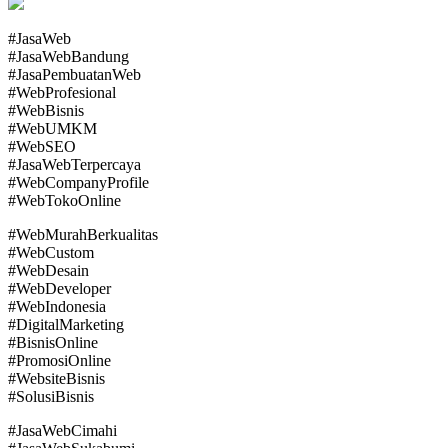
#JasaWeb
#JasaWebBandung
#JasaPembuatanWeb
#WebProfesional
#WebBisnis
#WebUMKM
#WebSEO
#JasaWebTerpercaya
#WebCompanyProfile
#WebTokoOnline
#WebMurahBerkualitas
#WebCustom
#WebDesain
#WebDeveloper
#WebIndonesia
#DigitalMarketing
#BisnisOnline
#PromosiOnline
#WebsiteBisnis
#SolusiBisnis
#JasaWebCimahi