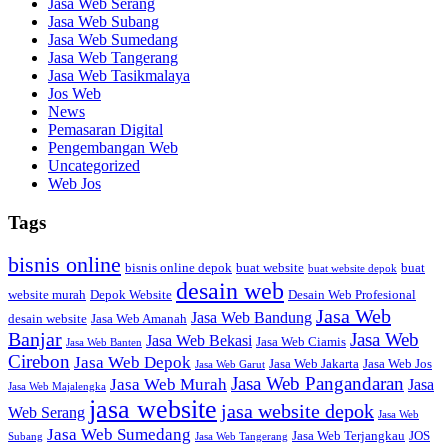
Jasa Web Serang
Jasa Web Subang
Jasa Web Sumedang
Jasa Web Tangerang
Jasa Web Tasikmalaya
Jos Web
News
Pemasaran Digital
Pengembangan Web
Uncategorized
Web Jos
Tags
bisnis online
bisnis online depok
buat website
buat
buat website depok
desain web
website murah
Depok Website
Desain Web Profesional
Jasa Web
Jasa Web Bandung
desain website
Jasa Web Amanah
Banjar
Jasa Web
Jasa Web Bekasi
Jasa Web Ciamis
Jasa Web Banten
Cirebon
Jasa Web Depok
Jasa Web Jakarta
Jasa Web Jos
Jasa Web Garut
Jasa Web Pangandaran
Jasa Web Murah
Jasa
Jasa Web Majalengka
jasa website
jasa website depok
Web Serang
Jasa Web
Jasa Web Sumedang
Jasa Web Terjangkau
JOS
Subang
Jasa Web Tangerang