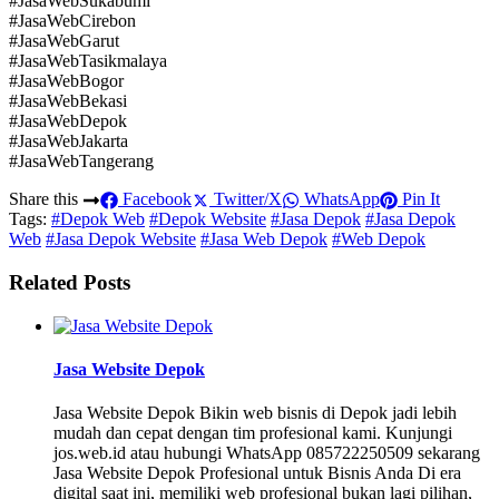
#JasaWebSukabumi
#JasaWebCirebon
#JasaWebGarut
#JasaWebTasikmalaya
#JasaWebBogor
#JasaWebBekasi
#JasaWebDepok
#JasaWebJakarta
#JasaWebTangerang
Share this
Facebook
Twitter/X
WhatsApp
Pin It
Tags:
#Depok Web
#Depok Website
#Jasa Depok
#Jasa Depok
Web
#Jasa Depok Website
#Jasa Web Depok
#Web Depok
Related Posts
Jasa Website Depok
Jasa Website Depok Bikin web bisnis di Depok jadi lebih
mudah dan cepat dengan tim profesional kami. Kunjungi
jos.web.id atau hubungi WhatsApp 085722250509 sekarang
Jasa Website Depok Profesional untuk Bisnis Anda Di era
digital saat ini, memiliki web profesional bukan lagi pilihan,