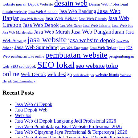
desain web
website murah
Depok Website
Desain Web Profesional
Jasa Web
Jasa Web Bandung
desain website
Jasa Web Amanah
Banjar
Jasa Web
Jasa Web Bekasi
Jasa Web Ciamis
Jasa Web Banten
Cirebon
Jasa Web Depok
Jasa Web Jakarta
Jasa Web Jos
Jasa Web Garut
Jasa Web Pangandaran
Jasa Web Murah
Jasa
Jasa Web Majalengka
jasa website
jasa website depok
Web Serang
Jasa Web
Jasa Web Sumedang
Jasa Web Terjangkau
JOS
Subang
Jasa Web Tangerang
pembuatan website
Web
pengembangan
pembuatan toko online
SEO lokal
toko
seo website
web
SEO
seo depok
online
Web Depok
web design
website bisnis
web developer
Website
Depok
Web Sumedang
Recent Posts
Jasa Web di Depok
Jasa Depok Web
Web Jos
Jasa Web di Depok Langsung Jadi Profesional 2026
Jasa Web Pondok Jaya: Buat Website Profesional 2026
Jasa Web Cipayung Jaya Profesional & Terpercaya | 2026
Jasa Web Bojong Pondok Terong: Buat Website Profesional