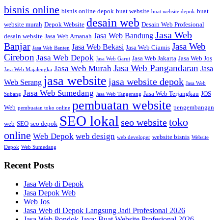
bisnis online
bisnis online depok
buat website
buat
buat website depok
desain web
website murah
Depok Website
Desain Web Profesional
Jasa Web
Jasa Web Bandung
desain website
Jasa Web Amanah
Banjar
Jasa Web
Jasa Web Bekasi
Jasa Web Ciamis
Jasa Web Banten
Cirebon
Jasa Web Depok
Jasa Web Jakarta
Jasa Web Jos
Jasa Web Garut
Jasa Web Pangandaran
Jasa Web Murah
Jasa
Jasa Web Majalengka
jasa website
jasa website depok
Web Serang
Jasa Web
Jasa Web Sumedang
Jasa Web Terjangkau
JOS
Subang
Jasa Web Tangerang
pembuatan website
Web
pengembangan
pembuatan toko online
SEO lokal
toko
seo website
web
SEO
seo depok
online
Web Depok
web design
website bisnis
web developer
Website
Depok
Web Sumedang
Recent Posts
Jasa Web di Depok
Jasa Depok Web
Web Jos
Jasa Web di Depok Langsung Jadi Profesional 2026
Jasa Web Pondok Jaya: Buat Website Profesional 2026