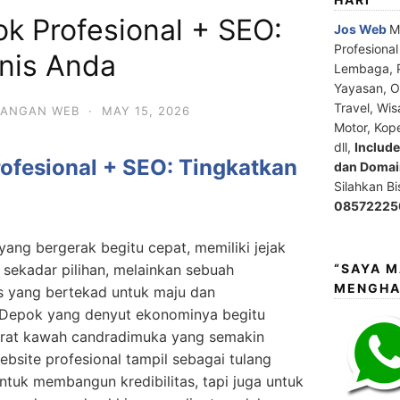
k Profesional + SEO:
Jos Web
M
Profesiona
snis Anda
Lembaga, P
Yayasan, Or
Travel, Wis
ANGAN WEB
·
MAY 15, 2026
Motor, Kop
dll,
Includ
ofesional + SEO: Tingkatkan
dan Domain
Silahkan B
08572225
 yang bergerak begitu cepat, memiliki jejak
“SAYA 
 sekadar pilihan, melainkan sebuah
MENGHA
is yang bertekad untuk maju dan
 Depok yang denyut ekonominya begitu
barat kawah candradimuka yang semakin
ebsite profesional tampil sebagai tulang
tuk membangun kredibilitas, tapi juga untuk