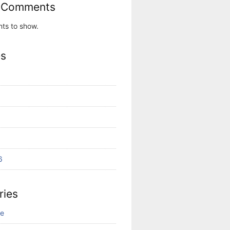
 Comments
ts to show.
es
6
ries
ne