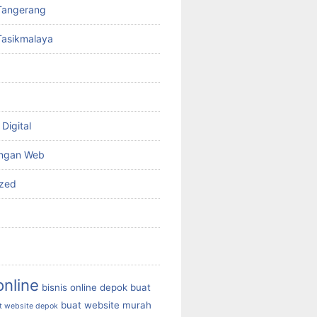
Tangerang
Tasikmalaya
Digital
ngan Web
ized
online
bisnis online depok
buat
buat website murah
t website depok