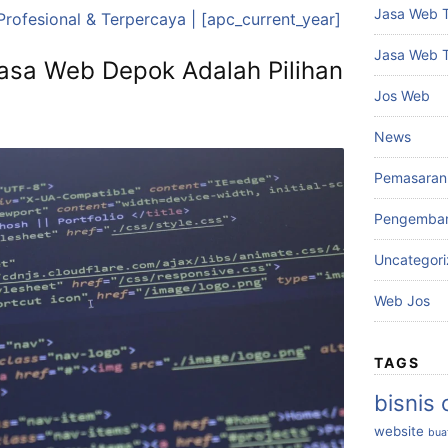
Jasa Web 
rofesional & Terpercaya | [apc_current_year]
Jasa Web 
asa Web Depok Adalah Pilihan
Jos Web
News
Pemasaran 
Pengemba
Uncategor
Web Jos
TAGS
bisnis 
website
bua