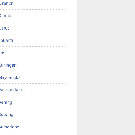
Cirebon
Depok
Garut
akarta
Jos
Kuningan
Majalengka
Pangandaran
Serang
Subang
Sumedang