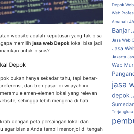
Depok Webs
Web Profes
J
Amanah
Banjar
J
atan website adalah keputusan yang tak bisa
Jasa Web C
ngapa memilih
jasa web Depok
lokal bisa jadi
Jasa We
tanamkan untuk bisnis?
Jakarta
Jas
kal Depok
Web Mur
Pangan
epok bukan hanya sekadar tahu, tapi benar-
jasa 
ferensi, dan tren pasar di wilayah ini.
meramu elemen-elemen lokal yang relevan
depok
J
ebsite, sehingga lebih mengena di hati
Sumeda
Terjangkau
pembu
 akrab dengan peta persaingan lokal dan
u agar bisnis Anda tampil menonjol di tengah