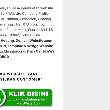
elayani Jasa Pembuatan Website
l Baik Website Company Profile,
erusahaan, Pesantren, Sekolah,
ganisasi, Haji & Umroh, Tour
ata, Rental Mobil, Sourum Mobil &
erasi, UMKM, Toko Online
e Hosting, Domain Website .com
 Id, Template & Design Website
.
isa Menghubungi Kami
Call Hp/Wa:
0509
.
MAU WEBSITE YANG
SILKAN CUSTOMER”