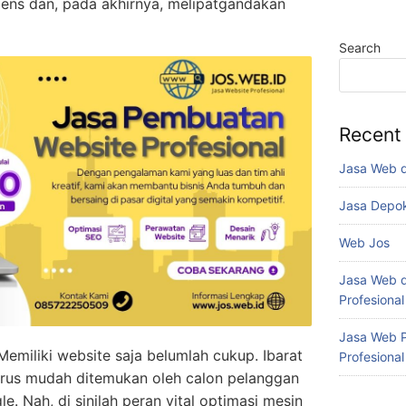
ens dan, pada akhirnya, melipatgandakan
Search
Recent
Jasa Web 
Jasa Depo
Web Jos
Jasa Web d
Profesiona
Jasa Web P
emiliki website saja belumlah cukup. Ibarat
Profesiona
rus mudah ditemukan oleh calon pelanggan
e. Nah, di sinilah peran vital optimasi mesin