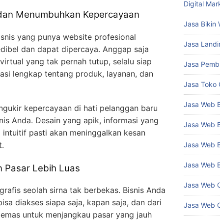
Digital Mar
 dan Menumbuhkan Kepercayaan
Jasa Bikin
snis yang punya website profesional
Jasa Land
edibel dan dapat dipercaya. Anggap saja
irtual yang tak pernah tutup, selalu siap
Jasa Pemb
masi lengkap tentang produk, layanan, dan
Jasa Toko 
Jasa Web 
engukir kepercayaan di hati pelanggan baru
is Anda. Desain yang apik, informasi yang
Jasa Web B
 intuitif pasti akan meninggalkan kesan
t.
Jasa Web 
Jasa Web B
 Pasar Lebih Luas
Jasa Web C
rafis seolah sirna tak berbekas. Bisnis Anda
isa diakses siapa saja, kapan saja, dan dari
Jasa Web 
g emas untuk menjangkau pasar yang jauh