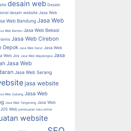
desain web
ite
Desain
ional
desain website
Jasa Web
Jasa Web
asa Web Bandung
Jasa Web Bekasi
asa Web Banten
Jasa Web Cirebon
iamis
b Depok
Jasa Web
Jasa Web Garut
Jasa
a Web Jos
Jasa Web Majalengka
Jasa Web
ah
daran
Jasa Web Serang
website
jasa website
Jasa Web
asa Web Subang
ng
Jasa Web
Jasa Web Tangerang
JOS Web
pembuatan toko online
atan website
SEO