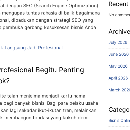
Recent
enal dengan SEO (Search Engine Optimization),
an mengupas tuntas rahasia di balik bagaimana
No commen
onal, dipadukan dengan strategi SEO yang
mas pembuka gerbang kesuksesan bisnis Anda
Archiv
July 2026
k Langsung Jadi Profesional
June 2026
May 2026
ofesional Begitu Penting
April 2026
ok?
March 202
site telah menjelma menjadi kartu nama
ma bagi banyak bisnis. Bagi para pelaku usaha
Catego
kan lagi sekadar ikut-ikutan tren, melainkan
tuk membangun fondasi yang kokoh demi
Bisnis Onli