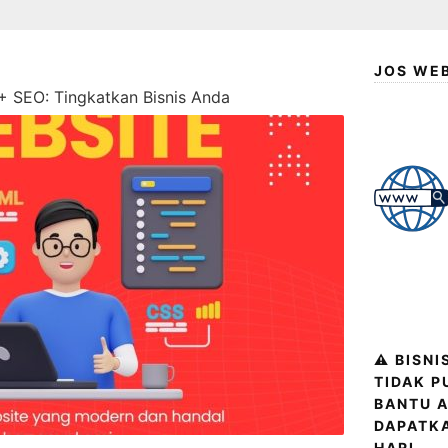
JOS WE
+ SEO: Tingkatkan Bisnis Anda
⚠️ BISN
TIDAK P
BANTU A
DAPATK
HARI