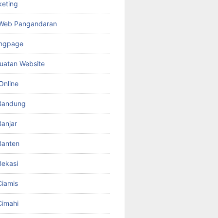
keting
 Web Pangandaran
ingpage
uatan Website
Online
Bandung
anjar
Banten
ekasi
iamis
Cimahi