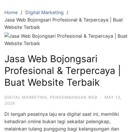
Skip
to
Home
Digital Marketing
content
Jasa Web Bojongsari Profesional & Terpercaya | Buat
Website Terbaik
Jasa Web Bojongsari
Profesional & Terpercaya |
Buat Website Terbaik
DIGITAL MARKETING
,
PENGEMBANGAN WEB
·
MAY 13,
2026
Di tengah pesatnya laju era digital saat ini, memiliki
kehadiran online bukan lagi sekadar pelengkap,
melainkan tulang punggung bagi kelangsungan dan