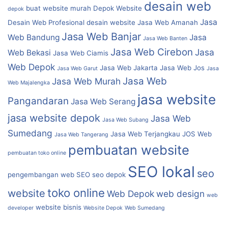
desain web
buat website murah
Depok Website
depok
Jasa
Desain Web Profesional
desain website
Jasa Web Amanah
Jasa Web Banjar
Web Bandung
Jasa
Jasa Web Banten
Jasa Web Cirebon
Jasa
Web Bekasi
Jasa Web Ciamis
Web Depok
Jasa Web Jakarta
Jasa Web Jos
Jasa Web Garut
Jasa
Jasa Web
Jasa Web Murah
Web Majalengka
jasa website
Pangandaran
Jasa Web Serang
jasa website depok
Jasa Web
Jasa Web Subang
Sumedang
Jasa Web Terjangkau
JOS Web
Jasa Web Tangerang
pembuatan website
pembuatan toko online
SEO lokal
seo
pengembangan web
SEO
seo depok
toko online
website
Web Depok
web design
web
website bisnis
developer
Website Depok
Web Sumedang