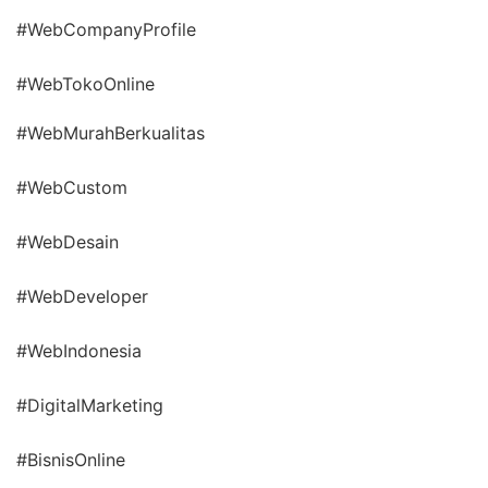
#WebCompanyProfile
#WebTokoOnline
#WebMurahBerkualitas
#WebCustom
#WebDesain
#WebDeveloper
#WebIndonesia
#DigitalMarketing
#BisnisOnline