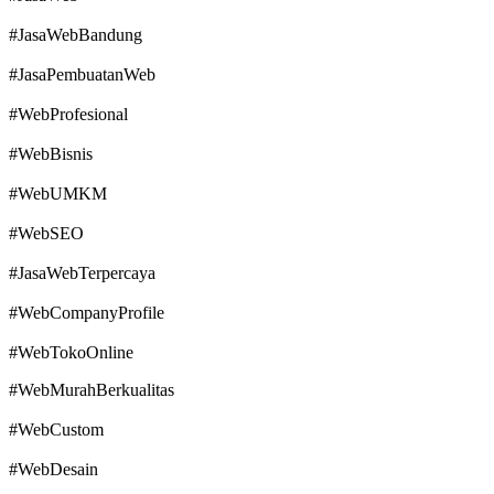
#JasaWebBandung
#JasaPembuatanWeb
#WebProfesional
#WebBisnis
#WebUMKM
#WebSEO
#JasaWebTerpercaya
#WebCompanyProfile
#WebTokoOnline
#WebMurahBerkualitas
#WebCustom
#WebDesain