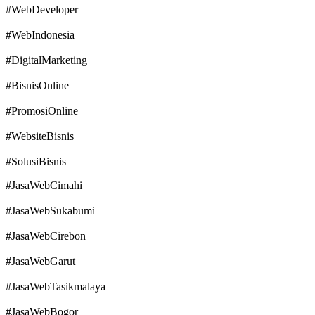
#WebDeveloper
#WebIndonesia
#DigitalMarketing
#BisnisOnline
#PromosiOnline
#WebsiteBisnis
#SolusiBisnis
#JasaWebCimahi
#JasaWebSukabumi
#JasaWebCirebon
#JasaWebGarut
#JasaWebTasikmalaya
#JasaWebBogor