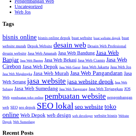
Pengembangan Web
Uncategorized
Web Jos
Tags
bisnis online
bisnis online depok
buat website
buat
buat website depok
desain web
website murah
Depok Website
Desain Web Profesional
Jasa Web
Jasa Web Bandung
desain website
Jasa Web Amanah
Banjar
Jasa Web
Jasa Web Bekasi
Jasa Web Ciamis
Jasa Web Banten
Cirebon
Jasa Web Depok
Jasa Web Jakarta
Jasa Web Jos
Jasa Web Garut
Jasa Web Pangandaran
Jasa Web Murah
Jasa
Jasa Web Majalengka
jasa website
jasa website depok
Web Serang
Jasa Web
Jasa Web Sumedang
Jasa Web Terjangkau
JOS
Subang
Jasa Web Tangerang
pembuatan website
Web
pengembangan
pembuatan toko online
SEO lokal
toko
seo website
web
SEO
seo depok
online
Web Depok
web design
website bisnis
web developer
Website
Depok
Web Sumedang
Recent Posts