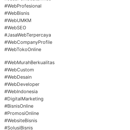
#WebProfesional
#WebBisnis
#WebUMKM
#WebSEO
#JasaWebTerpercaya
#WebCompanyProfile
#WebTokoOnline
#WebMurahBerkualitas
#WebCustom
#WebDesain
#WebDeveloper
#WebIndonesia
#DigitalMarketing
#BisnisOnline
#PromosiOnline
#WebsiteBisnis
#SolusiBisnis