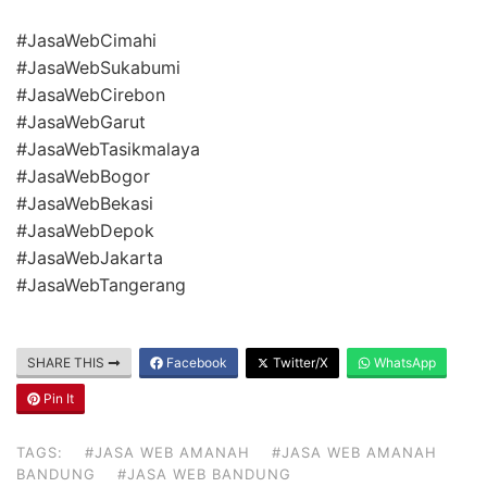
#JasaWebCimahi
#JasaWebSukabumi
#JasaWebCirebon
#JasaWebGarut
#JasaWebTasikmalaya
#JasaWebBogor
#JasaWebBekasi
#JasaWebDepok
#JasaWebJakarta
#JasaWebTangerang
SHARE THIS
Facebook
Twitter/X
WhatsApp
Pin It
TAGS:
#JASA WEB AMANAH
#JASA WEB AMANAH
BANDUNG
#JASA WEB BANDUNG