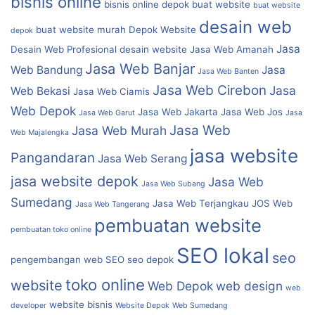
bisnis online
bisnis online depok
buat website
buat website
desain web
buat website murah
Depok Website
depok
Jasa
Desain Web Profesional
desain website
Jasa Web Amanah
Jasa Web Banjar
Web Bandung
Jasa
Jasa Web Banten
Jasa Web Cirebon
Jasa
Web Bekasi
Jasa Web Ciamis
Web Depok
Jasa Web Jakarta
Jasa Web Jos
Jasa Web Garut
Jasa
Jasa Web
Jasa Web Murah
Web Majalengka
jasa website
Pangandaran
Jasa Web Serang
jasa website depok
Jasa Web
Jasa Web Subang
Sumedang
Jasa Web Terjangkau
JOS Web
Jasa Web Tangerang
pembuatan website
pembuatan toko online
SEO lokal
seo
pengembangan web
SEO
seo depok
toko online
website
Web Depok
web design
web
website bisnis
developer
Website Depok
Web Sumedang