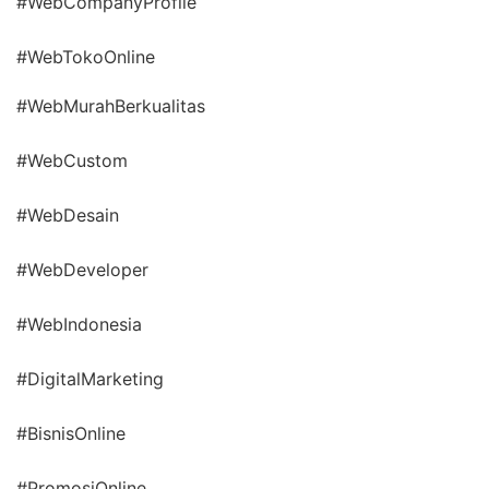
#WebCompanyProfile
#WebTokoOnline
#WebMurahBerkualitas
#WebCustom
#WebDesain
#WebDeveloper
#WebIndonesia
#DigitalMarketing
#BisnisOnline
#PromosiOnline