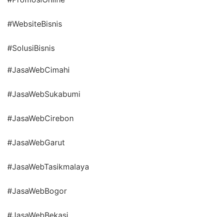
#WebsiteBisnis
#SolusiBisnis
#JasaWebCimahi
#JasaWebSukabumi
#JasaWebCirebon
#JasaWebGarut
#JasaWebTasikmalaya
#JasaWebBogor
#JasaWebBekasi