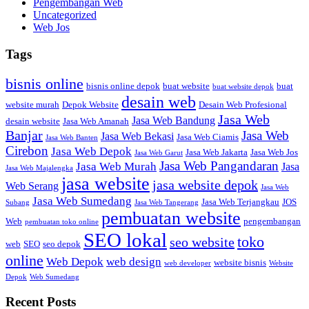
Pengembangan Web
Uncategorized
Web Jos
Tags
bisnis online
bisnis online depok
buat website
buat
buat website depok
desain web
website murah
Depok Website
Desain Web Profesional
Jasa Web
Jasa Web Bandung
desain website
Jasa Web Amanah
Banjar
Jasa Web
Jasa Web Bekasi
Jasa Web Ciamis
Jasa Web Banten
Cirebon
Jasa Web Depok
Jasa Web Jakarta
Jasa Web Jos
Jasa Web Garut
Jasa Web Pangandaran
Jasa Web Murah
Jasa
Jasa Web Majalengka
jasa website
jasa website depok
Web Serang
Jasa Web
Jasa Web Sumedang
Jasa Web Terjangkau
JOS
Subang
Jasa Web Tangerang
pembuatan website
Web
pengembangan
pembuatan toko online
SEO lokal
toko
seo website
web
SEO
seo depok
online
Web Depok
web design
website bisnis
web developer
Website
Depok
Web Sumedang
Recent Posts