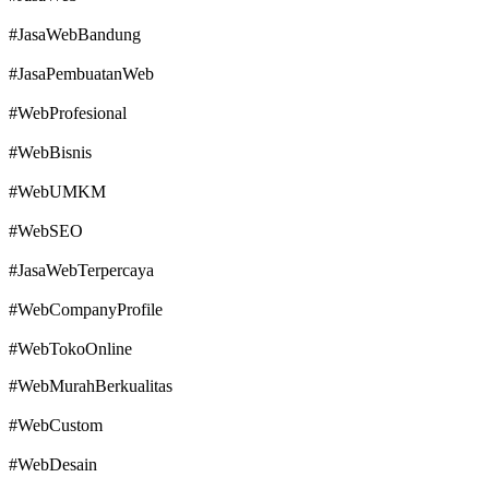
#JasaWebBandung
#JasaPembuatanWeb
#WebProfesional
#WebBisnis
#WebUMKM
#WebSEO
#JasaWebTerpercaya
#WebCompanyProfile
#WebTokoOnline
#WebMurahBerkualitas
#WebCustom
#WebDesain