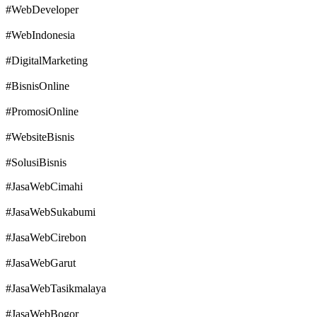
#WebDeveloper
#WebIndonesia
#DigitalMarketing
#BisnisOnline
#PromosiOnline
#WebsiteBisnis
#SolusiBisnis
#JasaWebCimahi
#JasaWebSukabumi
#JasaWebCirebon
#JasaWebGarut
#JasaWebTasikmalaya
#JasaWebBogor