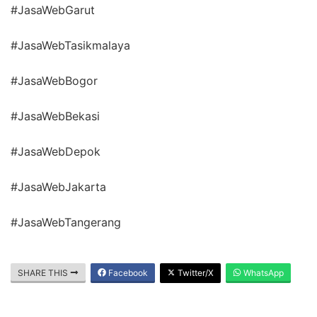
#JasaWebGarut
#JasaWebTasikmalaya
#JasaWebBogor
#JasaWebBekasi
#JasaWebDepok
#JasaWebJakarta
#JasaWebTangerang
SHARE THIS
Facebook
Twitter/X
WhatsApp