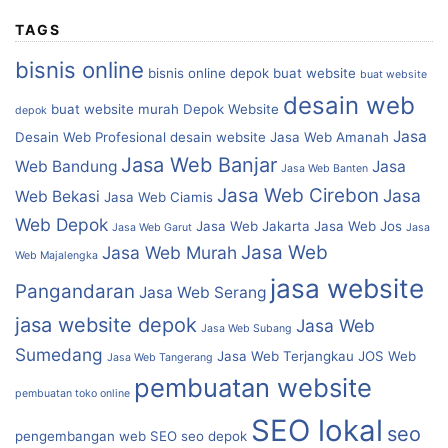
TAGS
bisnis online
bisnis online depok
buat website
buat website
desain web
buat website murah
Depok Website
depok
Jasa
Desain Web Profesional
desain website
Jasa Web Amanah
Jasa Web Banjar
Web Bandung
Jasa
Jasa Web Banten
Jasa Web Cirebon
Jasa
Web Bekasi
Jasa Web Ciamis
Web Depok
Jasa Web Jakarta
Jasa Web Jos
Jasa Web Garut
Jasa
Jasa Web
Jasa Web Murah
Web Majalengka
jasa website
Pangandaran
Jasa Web Serang
jasa website depok
Jasa Web
Jasa Web Subang
Sumedang
Jasa Web Terjangkau
JOS Web
Jasa Web Tangerang
pembuatan website
pembuatan toko online
SEO lokal
seo
pengembangan web
SEO
seo depok