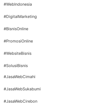
#WebIndonesia
#DigitalMarketing
#BisnisOnline
#PromosiOnline
#WebsiteBisnis
#SolusiBisnis
#JasaWebCimahi
#JasaWebSukabumi
#JasaWebCirebon