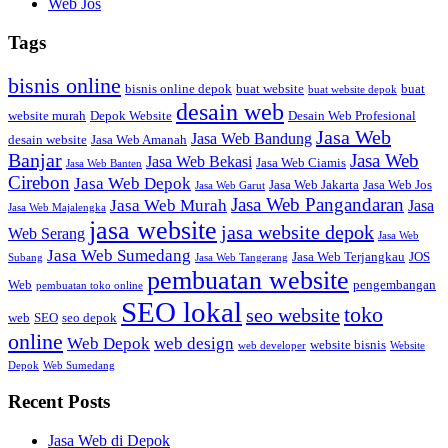
Web Jos
Tags
bisnis online
bisnis online depok
buat website
buat
buat website depok
desain web
website murah
Depok Website
Desain Web Profesional
Jasa Web
Jasa Web Bandung
desain website
Jasa Web Amanah
Banjar
Jasa Web
Jasa Web Bekasi
Jasa Web Ciamis
Jasa Web Banten
Cirebon
Jasa Web Depok
Jasa Web Jakarta
Jasa Web Jos
Jasa Web Garut
Jasa Web Pangandaran
Jasa Web Murah
Jasa
Jasa Web Majalengka
jasa website
jasa website depok
Web Serang
Jasa Web
Jasa Web Sumedang
Jasa Web Terjangkau
JOS
Subang
Jasa Web Tangerang
pembuatan website
Web
pengembangan
pembuatan toko online
SEO lokal
toko
seo website
web
SEO
seo depok
online
Web Depok
web design
website bisnis
web developer
Website
Depok
Web Sumedang
Recent Posts
Jasa Web di Depok