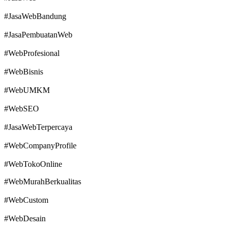
#JasaWebBandung
#JasaPembuatanWeb
#WebProfesional
#WebBisnis
#WebUMKM
#WebSEO
#JasaWebTerpercaya
#WebCompanyProfile
#WebTokoOnline
#WebMurahBerkualitas
#WebCustom
#WebDesain