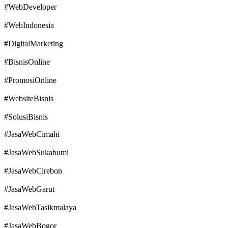
#WebDeveloper
#WebIndonesia
#DigitalMarketing
#BisnisOnline
#PromosiOnline
#WebsiteBisnis
#SolusiBisnis
#JasaWebCimahi
#JasaWebSukabumi
#JasaWebCirebon
#JasaWebGarut
#JasaWebTasikmalaya
#JasaWebBogor