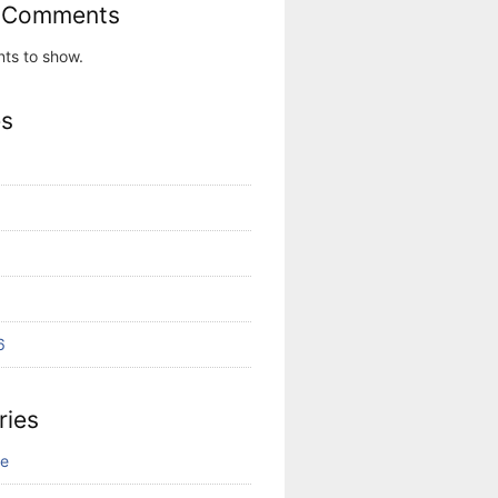
 Comments
ts to show.
es
6
ries
ne