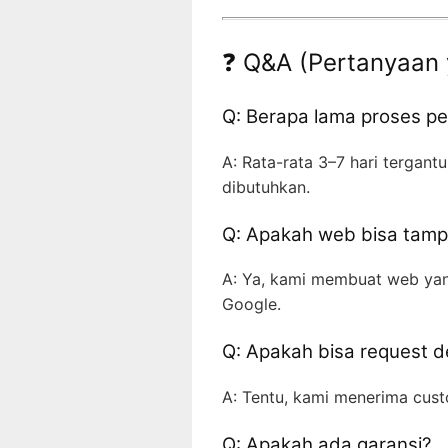
❓ Q&A (Pertanyaan 
Q: Berapa lama proses 
A: Rata-rata 3–7 hari tergantu
dibutuhkan.
Q: Apakah web bisa tampi
A: Ya, kami membuat web yan
Google.
Q: Apakah bisa request d
A: Tentu, kami menerima cust
Q: Apakah ada garansi?