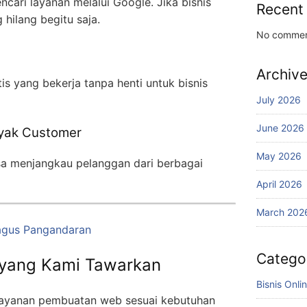
cari layanan melalui Google. Jika bisnis
Recent
hilang begitu saja.
No commen
Archiv
s yang bekerja tanpa henti untuk bisnis
July 2026
June 2026
nyak Customer
May 2026
isa menjangkau pelanggan dari berbagai
April 2026
March 202
agus Pangandaran
Catego
yang Kami Tawarkan
Bisnis Onli
layanan pembuatan web sesuai kebutuhan