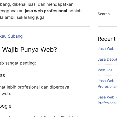
mbang, dikenal luas, dan mendapatkan
 menggunakan
jasa web profesional
adalah
Search
da ambil sekarang juga.
gkau Subang
Recent
a Wajib Punya Web?
Jasa Web 
Jasa Depo
eb sangat penting:
Web Jos
tas
Jasa Web d
Profesiona
ihat lebih profesional dan dipercaya
i web.
Jasa Web P
Profesiona
oogle