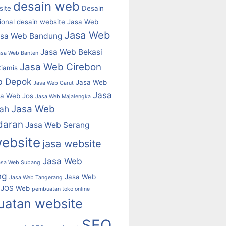
desain web
ite
Desain
ional
desain website
Jasa Web
Jasa Web
asa Web Bandung
Jasa Web Bekasi
asa Web Banten
Jasa Web Cirebon
iamis
b Depok
Jasa Web
Jasa Web Garut
Jasa
a Web Jos
Jasa Web Majalengka
Jasa Web
ah
daran
Jasa Web Serang
website
jasa website
Jasa Web
asa Web Subang
ng
Jasa Web
Jasa Web Tangerang
JOS Web
pembuatan toko online
atan website
SEO