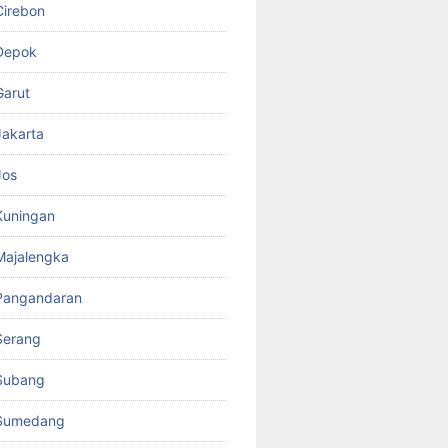
Cirebon
Depok
Garut
akarta
Jos
Kuningan
Majalengka
Pangandaran
Serang
Subang
Sumedang