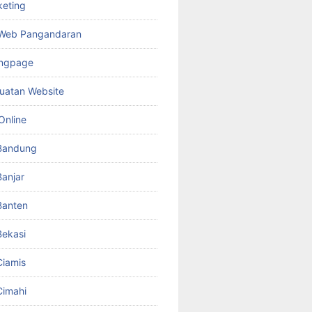
keting
 Web Pangandaran
ingpage
uatan Website
Online
Bandung
anjar
Banten
ekasi
iamis
Cimahi