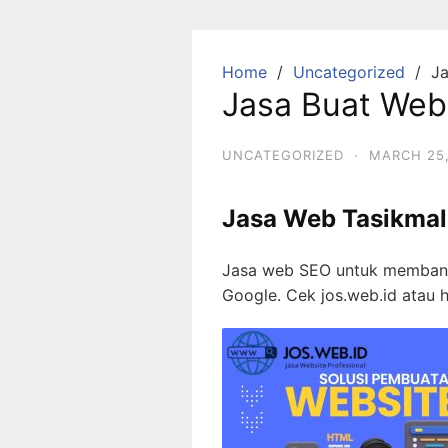
Skip
to
content
Home
Uncategorized
Ja
Jasa Buat Web
UNCATEGORIZED
·
MARCH 25,
Jasa Web Tasikma
Jasa web SEO untuk membantu
Google. Cek jos.web.id ata