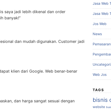
Jasa Web 
nis saya jadi lebih dikenal dan order
Jasa Web 
ih banyak!”
Jos Web
News
fesional dan mudah digunakan. Customer jadi
Pemasaran 
Pengemba
Uncategor
 dapat klien dari Google. Web benar-benar
Web Jos
TAGS
bisnis 
uaskan, dan harga sangat sesuai dengan
website
bua