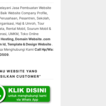
elayani Jasa Pembuatan Website
l Baik Website Company Profile,
erusahaan, Pesantren, Sekolah,
ganisasi, Haji & Umroh, Tour
ata, Rental Mobil, Sourum Mobil &
erasi, UMKM, Toko Online
e Hosting, Domain Website .com
 Id, Template & Design Website
.
isa Menghubungi Kami
Call Hp/Wa:
0509
.
MAU WEBSITE YANG
SILKAN CUSTOMER”