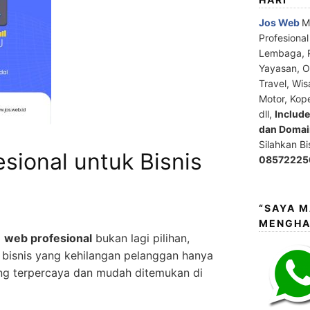
Jos Web
M
Profesiona
Lembaga, P
Yayasan, Or
Travel, Wis
Motor, Kop
dll,
Includ
dan Domain
Silahkan B
sional untuk Bisnis
08572225
“SAYA 
MENGHA
i
web profesional
bukan lagi pilihan,
 bisnis yang kehilangan pelanggan hanya
ang terpercaya dan mudah ditemukan di