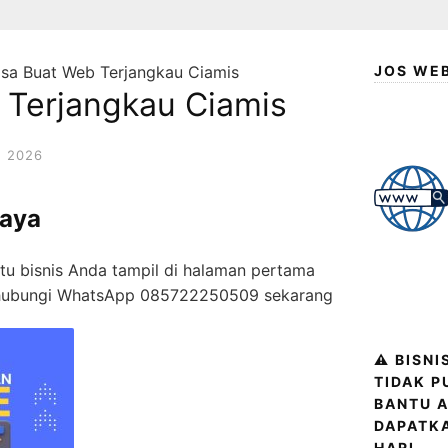
sa Buat Web Terjangkau Ciamis
JOS WE
 Terjangkau Ciamis
 2026
laya
 bisnis Anda tampil di halaman pertama
u hubungi WhatsApp 085722250509 sekarang
⚠️ BISN
TIDAK P
BANTU A
DAPATK
HARI