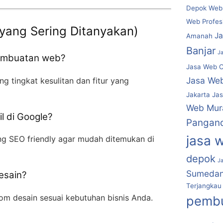
Depok Webs
Web Profes
yang Sering Ditanyakan)
J
Amanah
Banjar
J
pembuatan web?
Jasa Web C
Jasa We
ng tingkat kesulitan dan fitur yang
Jakarta
Jas
Web Mur
l di Google?
Pangan
jasa 
g SEO friendly agar mudah ditemukan di
depok
J
Sumeda
esain?
Terjangkau
om desain sesuai kebutuhan bisnis Anda.
pembu