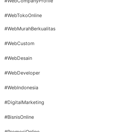
#WebCompanyProfile
#WebTokoOnline
#WebMurahBerkualitas
#WebCustom
#WebDesain
#WebDeveloper
#WebIndonesia
#DigitalMarketing
#BisnisOnline
#PromosiOnline