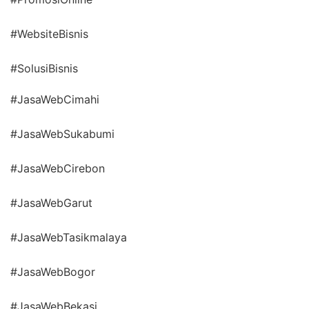
#WebsiteBisnis
#SolusiBisnis
#JasaWebCimahi
#JasaWebSukabumi
#JasaWebCirebon
#JasaWebGarut
#JasaWebTasikmalaya
#JasaWebBogor
#JasaWebBekasi