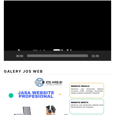
Video
Player
00:00
01:34
GALERY JOS WEB