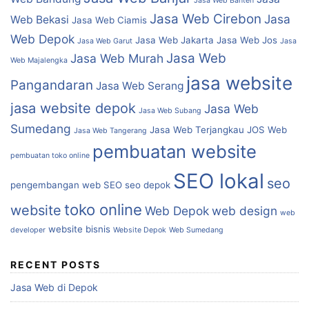
Jasa Web Banten
Jasa Web Cirebon
Jasa
Web Bekasi
Jasa Web Ciamis
Web Depok
Jasa Web Jakarta
Jasa Web Jos
Jasa Web Garut
Jasa
Jasa Web
Jasa Web Murah
Web Majalengka
jasa website
Pangandaran
Jasa Web Serang
jasa website depok
Jasa Web
Jasa Web Subang
Sumedang
Jasa Web Terjangkau
JOS Web
Jasa Web Tangerang
pembuatan website
pembuatan toko online
SEO lokal
seo
pengembangan web
SEO
seo depok
toko online
website
Web Depok
web design
web
website bisnis
developer
Website Depok
Web Sumedang
RECENT POSTS
Jasa Web di Depok