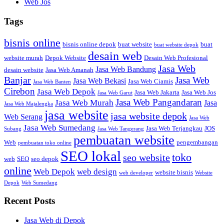
Web Jos
Tags
bisnis online
bisnis online depok
buat website
buat
buat website depok
desain web
website murah
Depok Website
Desain Web Profesional
Jasa Web
Jasa Web Bandung
desain website
Jasa Web Amanah
Banjar
Jasa Web
Jasa Web Bekasi
Jasa Web Ciamis
Jasa Web Banten
Cirebon
Jasa Web Depok
Jasa Web Jakarta
Jasa Web Jos
Jasa Web Garut
Jasa Web Pangandaran
Jasa Web Murah
Jasa
Jasa Web Majalengka
jasa website
jasa website depok
Web Serang
Jasa Web
Jasa Web Sumedang
Jasa Web Terjangkau
JOS
Subang
Jasa Web Tangerang
pembuatan website
Web
pengembangan
pembuatan toko online
SEO lokal
toko
seo website
web
SEO
seo depok
online
Web Depok
web design
website bisnis
web developer
Website
Depok
Web Sumedang
Recent Posts
Jasa Web di Depok