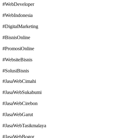
#WebDeveloper
#WebIndonesia
#DigitalMarketing
#BisnisOnline
#PromosiOnline
#WebsiteBisnis
#SolusiBisnis
#JasaWebCimahi
#JasaWebSukabumi
#JasaWebCirebon
#JasaWebGarut
#JasaWebTasikmalaya
#JasaWebBogor