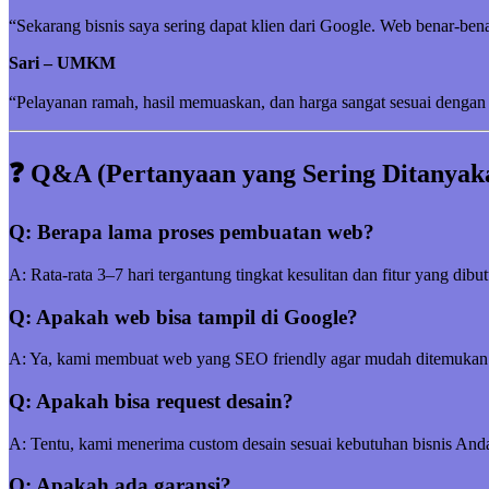
“Sekarang bisnis saya sering dapat klien dari Google. Web benar-be
Sari – UMKM
“Pelayanan ramah, hasil memuaskan, dan harga sangat sesuai dengan 
❓ Q&A (Pertanyaan yang Sering Ditanyak
Q: Berapa lama proses pembuatan web?
A: Rata-rata 3–7 hari tergantung tingkat kesulitan dan fitur yang dibu
Q: Apakah web bisa tampil di Google?
A: Ya, kami membuat web yang SEO friendly agar mudah ditemukan
Q: Apakah bisa request desain?
A: Tentu, kami menerima custom desain sesuai kebutuhan bisnis And
Q: Apakah ada garansi?