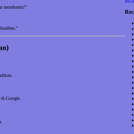
Web S
nar membantu!”
Rec
kualitas.”
an)
tuhkan.
 di Google.
a.