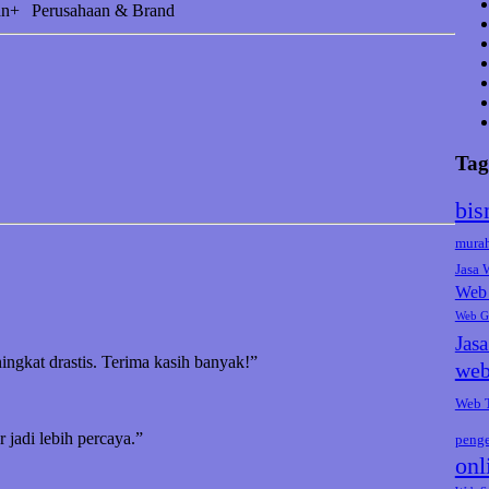
an+
Perusahaan & Brand
Tag
bis
mura
Jasa
Web 
Web G
Jas
ningkat drastis. Terima kasih banyak!”
web
Web 
jadi lebih percaya.”
peng
onl