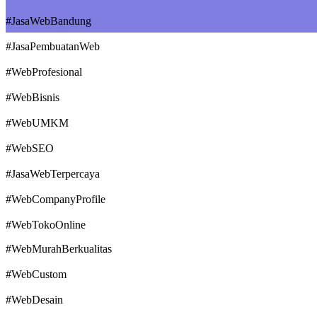
#JasaWebBandung
#JasaPembuatanWeb
#WebProfesional
#WebBisnis
#WebUMKM
#WebSEO
#JasaWebTerpercaya
#WebCompanyProfile
#WebTokoOnline
#WebMurahBerkualitas
#WebCustom
#WebDesain