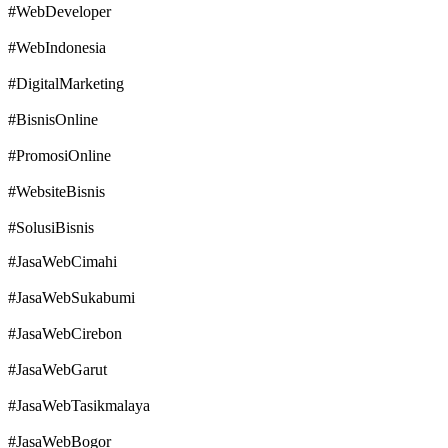
#WebDeveloper
#WebIndonesia
#DigitalMarketing
#BisnisOnline
#PromosiOnline
#WebsiteBisnis
#SolusiBisnis
#JasaWebCimahi
#JasaWebSukabumi
#JasaWebCirebon
#JasaWebGarut
#JasaWebTasikmalaya
#JasaWebBogor