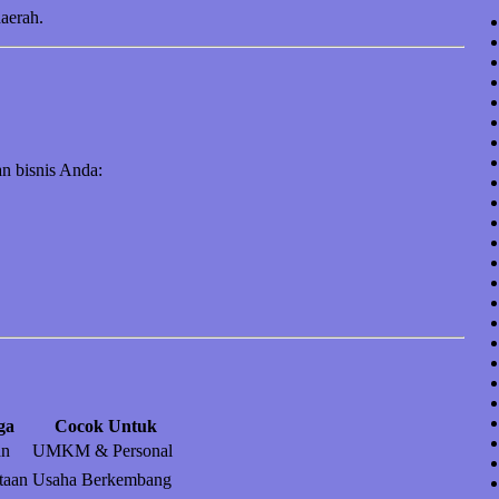
daerah.
n bisnis Anda:
ga
Cocok Untuk
an
UMKM & Personal
taan
Usaha Berkembang