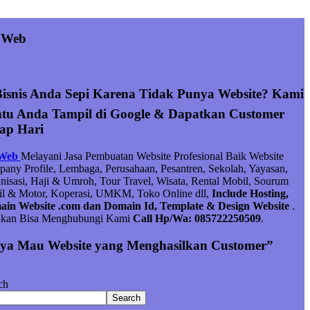
 Web
Bisnis Anda Sepi Karena Tidak Punya Website? Kami
tu Anda Tampil di Google & Dapatkan Customer
iap Hari
 Web
Melayani Jasa Pembuatan Website Profesional Baik Website
any Profile, Lembaga, Perusahaan, Pesantren, Sekolah, Yayasan,
nisasi, Haji & Umroh, Tour Travel, Wisata, Rental Mobil, Sourum
l & Motor, Koperasi, UMKM, Toko Online dll,
Include Hosting,
in Website .com dan Domain Id, Template & Design Website
.
hkan Bisa Menghubungi Kami
Call Hp/Wa: 085722250509
.
ya Mau Website yang Menghasilkan Customer”
ch
Search