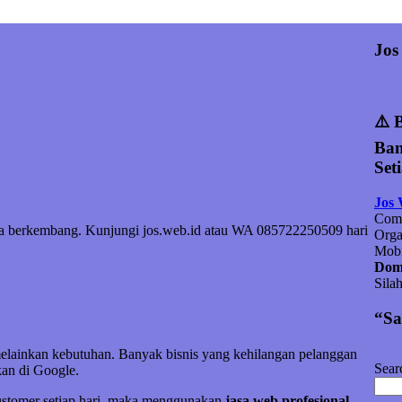
Jos
⚠️ 
Ban
Set
Jos
Comp
nda berkembang. Kunjungi jos.web.id atau WA 085722250509 hari
Orga
Mobi
Doma
Sila
“Sa
melainkan kebutuhan. Banyak bisnis yang kehilangan pelanggan
Sear
an di Google.
customer setiap hari, maka menggunakan
jasa web profesional