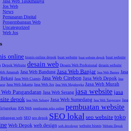
Jasa Web Tasikmalaya
Jos Web
News
Pemasaran Digital
Pengembangan Web
Uncategorized
Web Jos
s
nis online
bisnis online depok
buat website
buat website
buat website depok
desain web
h
Depok Website
Desain Web Profesional
desain website
Jasa Web Banjar
Jasa Web Bandung
Jasa
 Web Amanah
Jasa Web Banten
Jasa Web Cirebon
Jasa Web Depok
Bekasi
Jasa Web Ciamis
Jasa
Jasa Web Murah
Jasa Web Jakarta
Jasa Web Jos
arut
Jasa Web Majalengka
jasa website
jasa
a Web Pangandaran
Jasa Web Serang
site depok
Jasa Web Sumedang
Jasa
Jasa Web Subang
Jasa Web Tangerang
pembuatan website
Terjangkau
JOS Web
pembuatan toko online
SEO lokal
toko
seo website
embangan web
SEO
seo depok
ine
Web Depok
web design
website bisnis
web developer
Website Depok