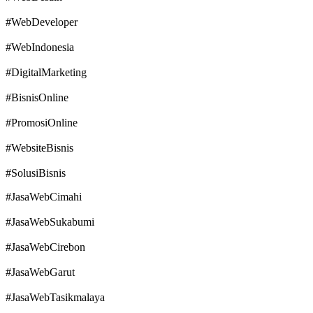
#WebDeveloper
#WebIndonesia
#DigitalMarketing
#BisnisOnline
#PromosiOnline
#WebsiteBisnis
#SolusiBisnis
#JasaWebCimahi
#JasaWebSukabumi
#JasaWebCirebon
#JasaWebGarut
#JasaWebTasikmalaya