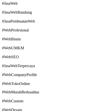
#JasaWeb
#JasaWebBandung
#JasaPembuatanWeb
#WebProfesional
#WebBisnis
#WebUMKM
#WebSEO
#JasaWebTerpercaya
#WebCompanyProfile
#WebTokoOnline
#WebMurahBerkualitas
#WebCustom
#WebDesain