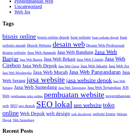
Pengembangan Web
Uncategorized
Web Jos
Tags
bisnis online
bisnis online depok
buat website
buat
buat website depok
desain web
website murah
Depok Website
Desain Web Profesional
Jasa Web
Jasa Web Bandung
desain website
Jasa Web Amanah
Banjar
Jasa Web
Jasa Web Bekasi
Jasa Web Ciamis
Jasa Web Banten
Cirebon
Jasa Web Depok
Jasa Web Jakarta
Jasa Web Jos
Jasa Web Garut
Jasa Web Pangandaran
Jasa Web Murah
Jasa
Jasa Web Majalengka
jasa website
jasa website depok
Web Serang
Jasa Web
Jasa Web Sumedang
Jasa Web Terjangkau
JOS
Subang
Jasa Web Tangerang
pembuatan website
Web
pengembangan
pembuatan toko online
SEO lokal
toko
seo website
web
SEO
seo depok
online
Web Depok
web design
website bisnis
web developer
Website
Depok
Web Sumedang
Recent Posts