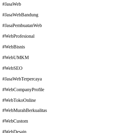
#JasaWeb
#JasaWebBandung
#JasaPembuatanWeb
#WebProfesional
#WebBisnis
#WebUMKM
#WebSEO
#JasaWebTerpercaya
#WebCompanyProfile
#WebTokoOnline
#WebMurahBerkualitas
#WebCustom
#WebDesain