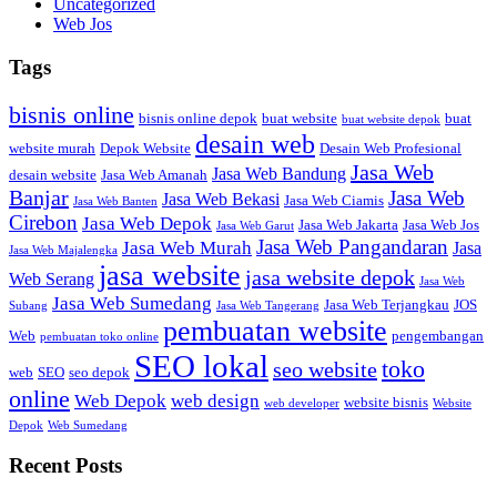
Uncategorized
Web Jos
Tags
bisnis online
bisnis online depok
buat website
buat
buat website depok
desain web
website murah
Depok Website
Desain Web Profesional
Jasa Web
Jasa Web Bandung
desain website
Jasa Web Amanah
Banjar
Jasa Web
Jasa Web Bekasi
Jasa Web Ciamis
Jasa Web Banten
Cirebon
Jasa Web Depok
Jasa Web Jakarta
Jasa Web Jos
Jasa Web Garut
Jasa Web Pangandaran
Jasa Web Murah
Jasa
Jasa Web Majalengka
jasa website
jasa website depok
Web Serang
Jasa Web
Jasa Web Sumedang
Jasa Web Terjangkau
JOS
Subang
Jasa Web Tangerang
pembuatan website
Web
pengembangan
pembuatan toko online
SEO lokal
toko
seo website
web
SEO
seo depok
online
Web Depok
web design
website bisnis
web developer
Website
Depok
Web Sumedang
Recent Posts