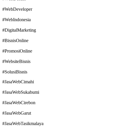
#WebDeveloper
#WebIndonesia
#DigitalMarketing
#BisnisOnline
#PromosiOnline
#WebsiteBisnis
#SolusiBisnis
#JasaWebCimahi
#JasaWebSukabumi
#JasaWebCirebon
#JasaWebGarut
#JasaWebTasikmalaya