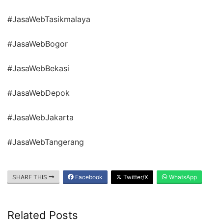
#JasaWebTasikmalaya
#JasaWebBogor
#JasaWebBekasi
#JasaWebDepok
#JasaWebJakarta
#JasaWebTangerang
SHARE THIS
Facebook
Twitter/X
WhatsApp
Related Posts