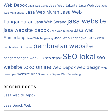
Web Depok
Jasa Web Jakarta
Jasa Web Jos
Jasa Web Garut
Jasa
Jasa Web
Jasa Web Murah
Web Majalengka
jasa website
Pangandaran
Jasa Web Serang
jasa website depok
Jasa Web
Jasa Web Subang
Sumedang
Jasa Web Terjangkau
JOS Web
Jasa Web Tangerang
pembuatan website
pembuatan toko online
SEO lokal
seo
pengembangan web
SEO
seo depok
toko online
website
Web Depok
web design
web
website bisnis
developer
Website Depok
Web Sumedang
RECENT POSTS
Jasa Web di Depok
Jasa Depok Web