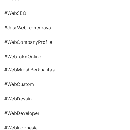
#WebSEO
#JasaWebTerpercaya
#WebCompanyProfile
#WebTokoOnline
#WebMurahBerkualitas
#WebCustom
#WebDesain
#WebDeveloper
#WebIndonesia