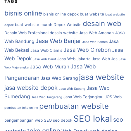
TAGS
bisnis online
bisnis online depok
buat website
buat website
desain web
buat website murah
Depok Website
depok
Jasa
Desain Web Profesional
desain website
Jasa Web Amanah
Jasa Web Banjar
Web Bandung
Jasa
Jasa Web Banten
Jasa Web Cirebon
Jasa
Web Bekasi
Jasa Web Ciamis
Web Depok
Jasa Web Jakarta
Jasa Web Jos
Jasa Web Garut
Jasa
Jasa Web
Jasa Web Murah
Web Majalengka
jasa website
Pangandaran
Jasa Web Serang
jasa website depok
Jasa Web
Jasa Web Subang
Sumedang
Jasa Web Terjangkau
JOS Web
Jasa Web Tangerang
pembuatan website
pembuatan toko online
SEO lokal
seo
pengembangan web
SEO
seo depok
toko online