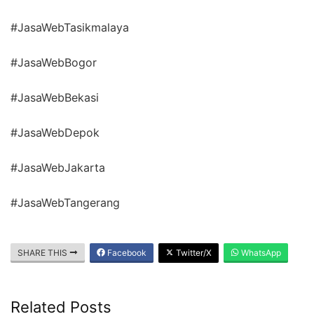
#JasaWebTasikmalaya
#JasaWebBogor
#JasaWebBekasi
#JasaWebDepok
#JasaWebJakarta
#JasaWebTangerang
SHARE THIS
Facebook
Twitter/X
WhatsApp
Related Posts