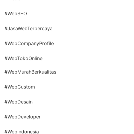
#WebSEO
#JasaWebTerpercaya
#WebCompanyProfile
#WebTokoOnline
#WebMurahBerkualitas
#WebCustom
#WebDesain
#WebDeveloper
#WebIndonesia