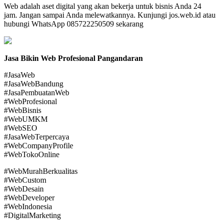
Web adalah aset digital yang akan bekerja untuk bisnis Anda 24
jam. Jangan sampai Anda melewatkannya. Kunjungi jos.web.id atau
hubungi WhatsApp 085722250509 sekarang
Jasa Bikin Web Profesional Pangandaran
#JasaWeb
#JasaWebBandung
#JasaPembuatanWeb
#WebProfesional
#WebBisnis
#WebUMKM
#WebSEO
#JasaWebTerpercaya
#WebCompanyProfile
#WebTokoOnline
#WebMurahBerkualitas
#WebCustom
#WebDesain
#WebDeveloper
#WebIndonesia
#DigitalMarketing