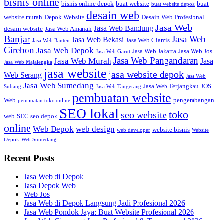
bisnis online
bisnis online depok
buat website
buat
buat website depok
desain web
website murah
Depok Website
Desain Web Profesional
Jasa Web
Jasa Web Bandung
desain website
Jasa Web Amanah
Banjar
Jasa Web
Jasa Web Bekasi
Jasa Web Ciamis
Jasa Web Banten
Cirebon
Jasa Web Depok
Jasa Web Jakarta
Jasa Web Jos
Jasa Web Garut
Jasa Web Pangandaran
Jasa Web Murah
Jasa
Jasa Web Majalengka
jasa website
jasa website depok
Web Serang
Jasa Web
Jasa Web Sumedang
Jasa Web Terjangkau
JOS
Subang
Jasa Web Tangerang
pembuatan website
Web
pengembangan
pembuatan toko online
SEO lokal
toko
seo website
web
SEO
seo depok
online
Web Depok
web design
website bisnis
web developer
Website
Depok
Web Sumedang
Recent Posts
Jasa Web di Depok
Jasa Depok Web
Web Jos
Jasa Web di Depok Langsung Jadi Profesional 2026
Jasa Web Pondok Jaya: Buat Website Profesional 2026