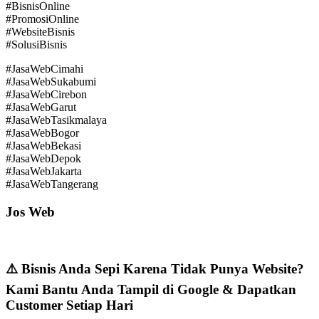
#BisnisOnline
#PromosiOnline
#WebsiteBisnis
#SolusiBisnis
#JasaWebCimahi
#JasaWebSukabumi
#JasaWebCirebon
#JasaWebGarut
#JasaWebTasikmalaya
#JasaWebBogor
#JasaWebBekasi
#JasaWebDepok
#JasaWebJakarta
#JasaWebTangerang
Jos Web
⚠️ Bisnis Anda Sepi Karena Tidak Punya Website?
Kami Bantu Anda Tampil di Google & Dapatkan
Customer Setiap Hari