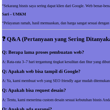
“Sekarang bisnis saya sering dapat klien dari Google. Web benar-be
Sari – UMKM
“Pelayanan ramah, hasil memuaskan, dan harga sangat sesuai dengan 
❓ Q&A (Pertanyaan yang Sering Ditanyak
Q: Berapa lama proses pembuatan web?
A: Rata-rata 3–7 hari tergantung tingkat kesulitan dan fitur yang dibu
Q: Apakah web bisa tampil di Google?
A: Ya, kami membuat web yang SEO friendly agar mudah ditemukan
Q: Apakah bisa request desain?
A: Tentu, kami menerima custom desain sesuai kebutuhan bisnis And
Q: Apakah ada garansi?