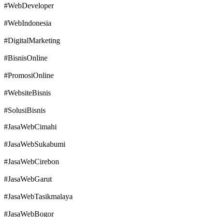
#WebDeveloper
#WebIndonesia
#DigitalMarketing
#BisnisOnline
#PromosiOnline
#WebsiteBisnis
#SolusiBisnis
#JasaWebCimahi
#JasaWebSukabumi
#JasaWebCirebon
#JasaWebGarut
#JasaWebTasikmalaya
#JasaWebBogor