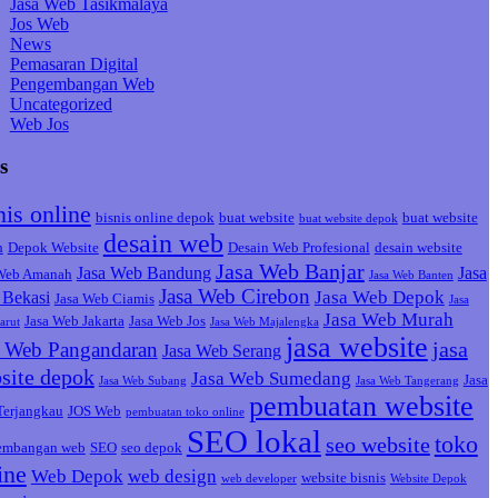
Jasa Web Tasikmalaya
Jos Web
News
Pemasaran Digital
Pengembangan Web
Uncategorized
Web Jos
s
nis online
bisnis online depok
buat website
buat website
buat website depok
desain web
h
Depok Website
Desain Web Profesional
desain website
Jasa Web Banjar
Jasa Web Bandung
Jasa
 Web Amanah
Jasa Web Banten
Jasa Web Cirebon
Jasa Web Depok
Bekasi
Jasa Web Ciamis
Jasa
Jasa Web Murah
Jasa Web Jakarta
Jasa Web Jos
arut
Jasa Web Majalengka
jasa website
jasa
a Web Pangandaran
Jasa Web Serang
site depok
Jasa Web Sumedang
Jasa
Jasa Web Subang
Jasa Web Tangerang
pembuatan website
Terjangkau
JOS Web
pembuatan toko online
SEO lokal
toko
seo website
embangan web
SEO
seo depok
ine
Web Depok
web design
website bisnis
web developer
Website Depok