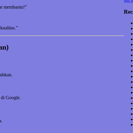
Web S
nar membantu!”
Rec
kualitas.”
an)
tuhkan.
 di Google.
a.