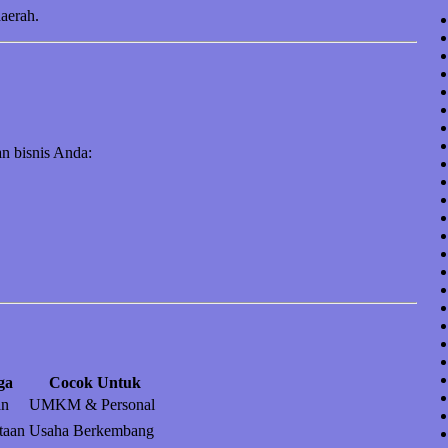
daerah.
n bisnis Anda:
ga
Cocok Untuk
an
UMKM & Personal
taan
Usaha Berkembang