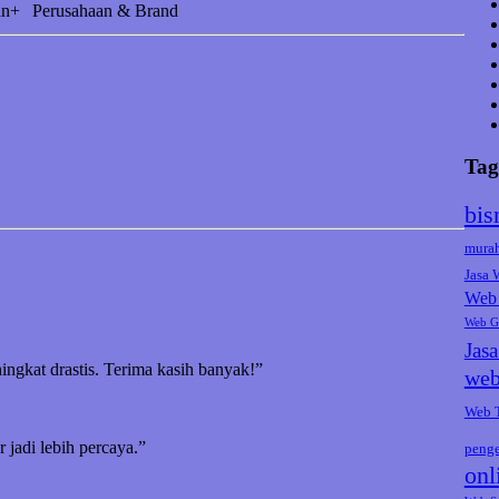
an+
Perusahaan & Brand
Tag
bis
mura
Jasa
Web 
Web G
Jas
ningkat drastis. Terima kasih banyak!”
web
Web 
jadi lebih percaya.”
peng
onl