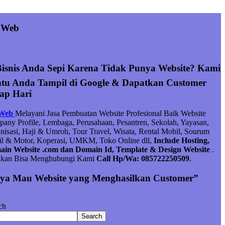
 Web
Bisnis Anda Sepi Karena Tidak Punya Website? Kami
tu Anda Tampil di Google & Dapatkan Customer
iap Hari
 Web
Melayani Jasa Pembuatan Website Profesional Baik Website
any Profile, Lembaga, Perusahaan, Pesantren, Sekolah, Yayasan,
nisasi, Haji & Umroh, Tour Travel, Wisata, Rental Mobil, Sourum
l & Motor, Koperasi, UMKM, Toko Online dll,
Include Hosting,
in Website .com dan Domain Id, Template & Design Website
.
hkan Bisa Menghubungi Kami
Call Hp/Wa: 085722250509
.
ya Mau Website yang Menghasilkan Customer”
ch
Search