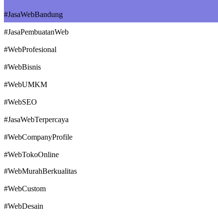
#JasaWebBandung
#JasaPembuatanWeb
#WebProfesional
#WebBisnis
#WebUMKM
#WebSEO
#JasaWebTerpercaya
#WebCompanyProfile
#WebTokoOnline
#WebMurahBerkualitas
#WebCustom
#WebDesain