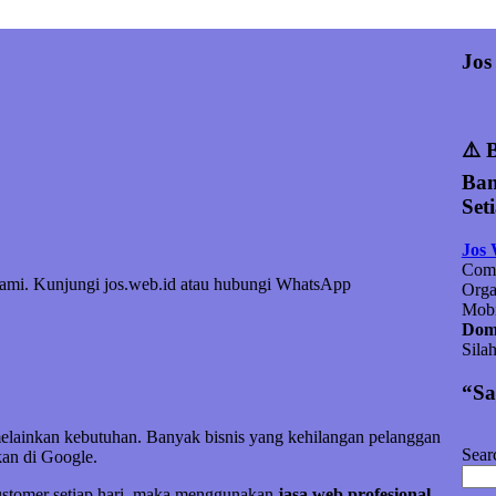
Jos
⚠️ 
Ban
Set
Jos
Comp
 kami. Kunjungi jos.web.id atau hubungi WhatsApp
Orga
Mobi
Doma
Sila
“Sa
melainkan kebutuhan. Banyak bisnis yang kehilangan pelanggan
Sear
an di Google.
customer setiap hari, maka menggunakan
jasa web profesional