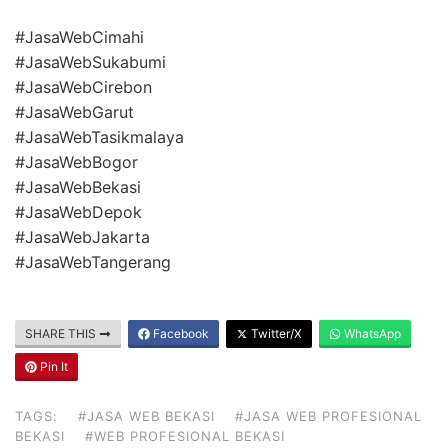
#JasaWebCimahi
#JasaWebSukabumi
#JasaWebCirebon
#JasaWebGarut
#JasaWebTasikmalaya
#JasaWebBogor
#JasaWebBekasi
#JasaWebDepok
#JasaWebJakarta
#JasaWebTangerang
SHARE THIS
Facebook
Twitter/X
WhatsApp
Pin It
TAGS:
#JASA WEB BEKASI
#JASA WEB PROFESIONAL
BEKASI
#WEB PROFESIONAL BEKASI