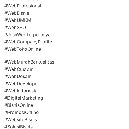
#WebProfesional
#WebBisnis
#WebUMKM
#WebSEO
#JasaWebTerpercaya
#WebCompanyProfile
#WebTokoOnline
#WebMurahBerkualitas
#WebCustom
#WebDesain
#WebDeveloper
#WebIndonesia
#DigitalMarketing
#BisnisOnline
#PromosiOnline
#WebsiteBisnis
#SolusiBisnis