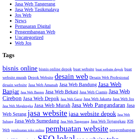
Jasa Web Tangerang
Jasa Web Tasikmalaya
Jos Web
News
Pemasaran Digital
Pengembangan Web
Uncategorized
Web Jos
Tags
bisnis online
bisnis online depok
buat website
buat
buat website depok
desain web
website murah
Depok Website
Desain Web Profesional
Jasa Web
Jasa Web Bandung
desain website
Jasa Web Amanah
Banjar
Jasa Web
Jasa Web Bekasi
Jasa Web Ciamis
Jasa Web Banten
Cirebon
Jasa Web Depok
Jasa Web Jakarta
Jasa Web Jos
Jasa Web Garut
Jasa Web Pangandaran
Jasa Web Murah
Jasa
Jasa Web Majalengka
jasa website
jasa website depok
Web Serang
Jasa Web
Jasa Web Sumedang
Jasa Web Terjangkau
JOS
Subang
Jasa Web Tangerang
pembuatan website
Web
pengembangan
pembuatan toko online
SEO lokal