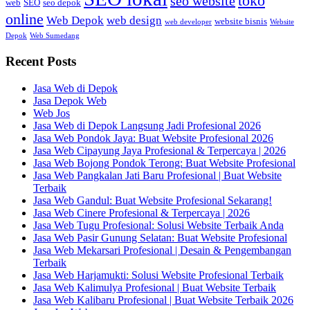
toko
seo website
web
SEO
seo depok
online
Web Depok
web design
website bisnis
web developer
Website
Depok
Web Sumedang
Recent Posts
Jasa Web di Depok
Jasa Depok Web
Web Jos
Jasa Web di Depok Langsung Jadi Profesional 2026
Jasa Web Pondok Jaya: Buat Website Profesional 2026
Jasa Web Cipayung Jaya Profesional & Terpercaya | 2026
Jasa Web Bojong Pondok Terong: Buat Website Profesional
Jasa Web Pangkalan Jati Baru Profesional | Buat Website
Terbaik
Jasa Web Gandul: Buat Website Profesional Sekarang!
Jasa Web Cinere Profesional & Terpercaya | 2026
Jasa Web Tugu Profesional: Solusi Website Terbaik Anda
Jasa Web Pasir Gunung Selatan: Buat Website Profesional
Jasa Web Mekarsari Profesional | Desain & Pengembangan
Terbaik
Jasa Web Harjamukti: Solusi Website Profesional Terbaik
Jasa Web Kalimulya Profesional | Buat Website Terbaik
Jasa Web Kalibaru Profesional | Buat Website Terbaik 2026