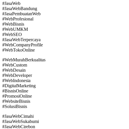
#JasaWeb
#JasaWebBandung
#JasaPembuatanWeb
#WebProfesional
#WebBisnis
#WebUMKM
#WebSEO
#JasaWebTerpercaya
#WebCompanyProfile
#WebTokoOnline
#WebMurahBerkualitas
#WebCustom
#WebDesain
#WebDeveloper
#WebIndonesia
#DigitalMarketing
#BisnisOnline
#PromosiOnline
#WebsiteBisnis
#SolusiBisnis
#JasaWebCimahi
#JasaWebSukabumi
#JasaWebCirebon