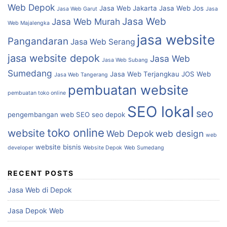
Web Depok
Jasa Web Jakarta
Jasa Web Jos
Jasa Web Garut
Jasa
Jasa Web
Jasa Web Murah
Web Majalengka
jasa website
Pangandaran
Jasa Web Serang
jasa website depok
Jasa Web
Jasa Web Subang
Sumedang
Jasa Web Terjangkau
JOS Web
Jasa Web Tangerang
pembuatan website
pembuatan toko online
SEO lokal
seo
pengembangan web
SEO
seo depok
toko online
website
Web Depok
web design
web
website bisnis
developer
Website Depok
Web Sumedang
RECENT POSTS
Jasa Web di Depok
Jasa Depok Web