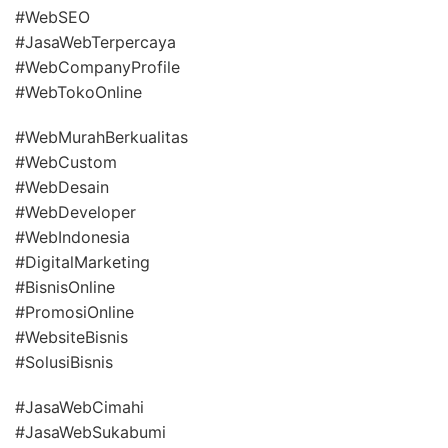
#WebSEO
#JasaWebTerpercaya
#WebCompanyProfile
#WebTokoOnline
#WebMurahBerkualitas
#WebCustom
#WebDesain
#WebDeveloper
#WebIndonesia
#DigitalMarketing
#BisnisOnline
#PromosiOnline
#WebsiteBisnis
#SolusiBisnis
#JasaWebCimahi
#JasaWebSukabumi