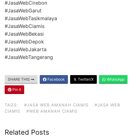
#JasaWebCirebon
#JasaWebGarut
#JasaWebTasikmalaya
#JasaWebCiamis
#JasaWebBekasi
#JasaWebDepok
#JasaWebJakarta
#JasaWebTangerang
SHARE THIS
Facebook
Twitter/X
WhatsApp
Pin It
TAGS:
#JASA WEB AMANAH CIAMIS
#JASA WEB
CIAMIS
#WEB AMANAH CIAMIS
Related Posts