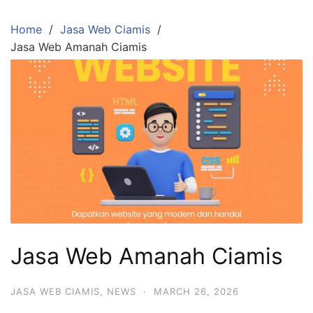
Skip
to
Home
Jasa Web Ciamis
content
Jasa Web Amanah Ciamis
Jasa Web Amanah Ciamis
JASA WEB CIAMIS
,
NEWS
·
MARCH 26, 2026