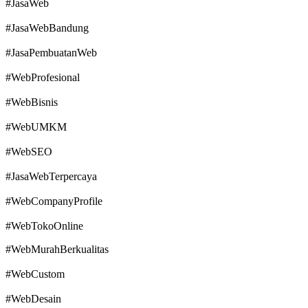
#JasaWeb
#JasaWebBandung
#JasaPembuatanWeb
#WebProfesional
#WebBisnis
#WebUMKM
#WebSEO
#JasaWebTerpercaya
#WebCompanyProfile
#WebTokoOnline
#WebMurahBerkualitas
#WebCustom
#WebDesain