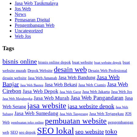
Jasa Web Tasikmalaya
Jos Web
News
Pemasaran Digital
Pengembangan Web
Uncategorized
Web Jos
Tags
bisnis online
bisnis online depok
buat website
buat
buat website depok
desain web
website murah
Depok Website
Desain Web Profesional
Jasa Web
Jasa Web Bandung
desain website
Jasa Web Amanah
Banjar
Jasa Web
Jasa Web Bekasi
Jasa Web Ciamis
Jasa Web Banten
Cirebon
Jasa Web Depok
Jasa Web Jakarta
Jasa Web Jos
Jasa Web Garut
Jasa Web Pangandaran
Jasa Web Murah
Jasa
Jasa Web Majalengka
jasa website
jasa website depok
Web Serang
Jasa Web
Jasa Web Sumedang
Jasa Web Terjangkau
JOS
Subang
Jasa Web Tangerang
pembuatan website
Web
pengembangan
pembuatan toko online
SEO lokal
toko
seo website
web
SEO
seo depok