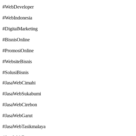
#WebDeveloper
#WebIndonesia
#DigitalMarketing
#BisnisOnline
#PromosiOnline
#WebsiteBisnis
#SolusiBisnis
#JasaWebCimahi
#JasaWebSukabumi
#JasaWebCirebon
#JasaWebGarut
#JasaWebTasikmalaya