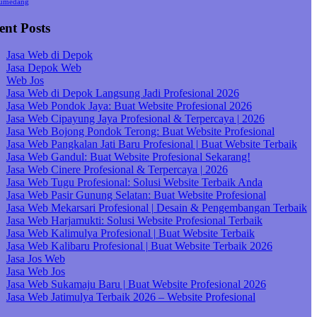
umedang
ent Posts
Jasa Web di Depok
Jasa Depok Web
Web Jos
Jasa Web di Depok Langsung Jadi Profesional 2026
Jasa Web Pondok Jaya: Buat Website Profesional 2026
Jasa Web Cipayung Jaya Profesional & Terpercaya | 2026
Jasa Web Bojong Pondok Terong: Buat Website Profesional
Jasa Web Pangkalan Jati Baru Profesional | Buat Website Terbaik
Jasa Web Gandul: Buat Website Profesional Sekarang!
Jasa Web Cinere Profesional & Terpercaya | 2026
Jasa Web Tugu Profesional: Solusi Website Terbaik Anda
Jasa Web Pasir Gunung Selatan: Buat Website Profesional
Jasa Web Mekarsari Profesional | Desain & Pengembangan Terbaik
Jasa Web Harjamukti: Solusi Website Profesional Terbaik
Jasa Web Kalimulya Profesional | Buat Website Terbaik
Jasa Web Kalibaru Profesional | Buat Website Terbaik 2026
Jasa Jos Web
Jasa Web Jos
Jasa Web Sukamaju Baru | Buat Website Profesional 2026
Jasa Web Jatimulya Terbaik 2026 – Website Profesional