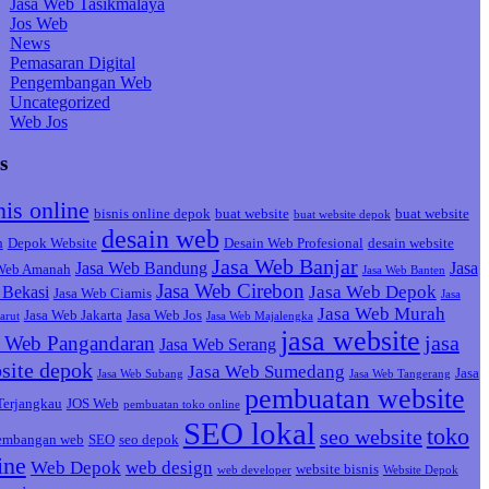
Jasa Web Tasikmalaya
Jos Web
News
Pemasaran Digital
Pengembangan Web
Uncategorized
Web Jos
s
nis online
bisnis online depok
buat website
buat website
buat website depok
desain web
h
Depok Website
Desain Web Profesional
desain website
Jasa Web Banjar
Jasa Web Bandung
Jasa
 Web Amanah
Jasa Web Banten
Jasa Web Cirebon
Jasa Web Depok
Bekasi
Jasa Web Ciamis
Jasa
Jasa Web Murah
Jasa Web Jakarta
Jasa Web Jos
arut
Jasa Web Majalengka
jasa website
jasa
a Web Pangandaran
Jasa Web Serang
site depok
Jasa Web Sumedang
Jasa
Jasa Web Subang
Jasa Web Tangerang
pembuatan website
Terjangkau
JOS Web
pembuatan toko online
SEO lokal
toko
seo website
embangan web
SEO
seo depok
ine
Web Depok
web design
website bisnis
web developer
Website Depok