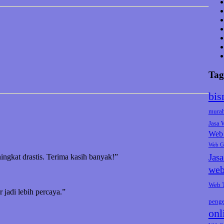
Tag
bis
mura
Jasa
Web 
Web G
Jas
ningkat drastis. Terima kasih banyak!”
web
Web 
jadi lebih percaya.”
peng
onl