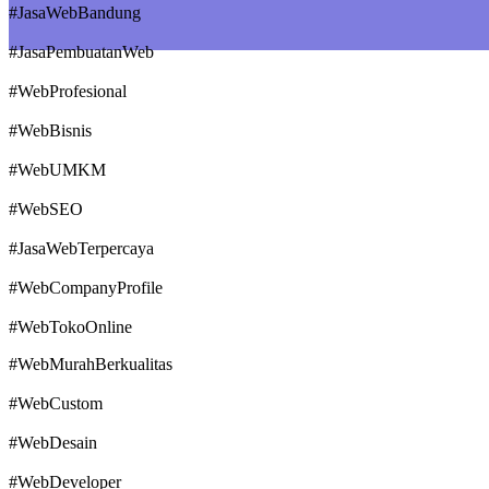
#JasaWebBandung
#JasaPembuatanWeb
#WebProfesional
#WebBisnis
#WebUMKM
#WebSEO
#JasaWebTerpercaya
#WebCompanyProfile
#WebTokoOnline
#WebMurahBerkualitas
#WebCustom
#WebDesain
#WebDeveloper