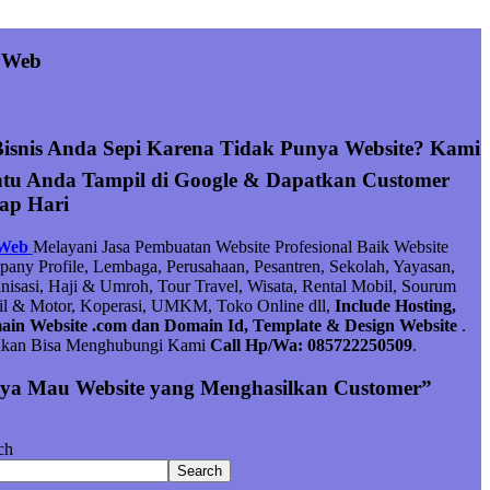
 Web
Bisnis Anda Sepi Karena Tidak Punya Website? Kami
tu Anda Tampil di Google & Dapatkan Customer
iap Hari
 Web
Melayani Jasa Pembuatan Website Profesional Baik Website
any Profile, Lembaga, Perusahaan, Pesantren, Sekolah, Yayasan,
nisasi, Haji & Umroh, Tour Travel, Wisata, Rental Mobil, Sourum
l & Motor, Koperasi, UMKM, Toko Online dll,
Include Hosting,
in Website .com dan Domain Id, Template & Design Website
.
hkan Bisa Menghubungi Kami
Call Hp/Wa: 085722250509
.
ya Mau Website yang Menghasilkan Customer”
ch
Search