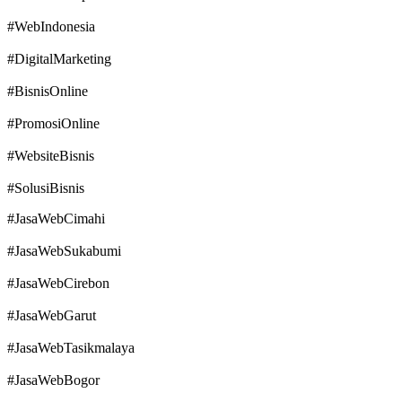
#WebIndonesia
#DigitalMarketing
#BisnisOnline
#PromosiOnline
#WebsiteBisnis
#SolusiBisnis
#JasaWebCimahi
#JasaWebSukabumi
#JasaWebCirebon
#JasaWebGarut
#JasaWebTasikmalaya
#JasaWebBogor