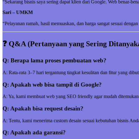
“Sekarang bisnis saya sering dapat klien dari Google. Web benar-be
Sari – UMKM
“Pelayanan ramah, hasil memuaskan, dan harga sangat sesuai dengan 
❓ Q&A (Pertanyaan yang Sering Ditanyak
Q: Berapa lama proses pembuatan web?
A: Rata-rata 3–7 hari tergantung tingkat kesulitan dan fitur yang dibu
Q: Apakah web bisa tampil di Google?
A: Ya, kami membuat web yang SEO friendly agar mudah ditemukan
Q: Apakah bisa request desain?
A: Tentu, kami menerima custom desain sesuai kebutuhan bisnis And
Q: Apakah ada garansi?