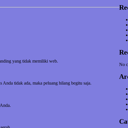
Re
Re
banding yang tidak memiliki web.
No c
Ar
s Anda tidak ada, maka peluang hilang begitu saja.
 Anda.
Ca
daerah.