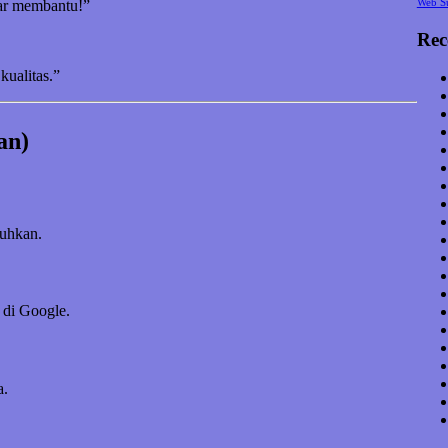
Web S
nar membantu!”
Rec
kualitas.”
an)
tuhkan.
 di Google.
a.