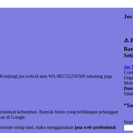
Jos
⚠️ 
Ban
Set
Jos
Comp
ya. Kunjungi jos.web.id atau WA 085722250509 sekarang juga
Orga
Mobi
Doma
Sila
“Sa
melainkan kebutuhan. Banyak bisnis yang kehilangan pelanggan
an di Google.
Sear
customer setiap hari, maka menggunakan
jasa web profesional