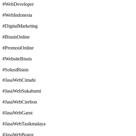
#WebDeveloper
#WebIndonesia
#DigitalMarketing
#BisnisOnline
#PromosiOnline
#WebsiteBisnis
#SolusiBisnis
#JasaWebCimahi
#JasaWebSukabumi
#JasaWebCirebon
#JasaWebGarut
#JasaWebTasikmalaya
#JasaWebBogor