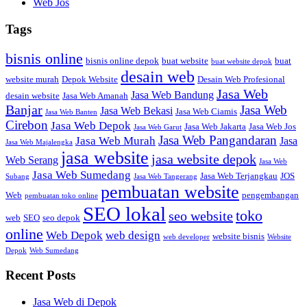
Web Jos
Tags
bisnis online
bisnis online depok
buat website
buat
buat website depok
desain web
website murah
Depok Website
Desain Web Profesional
Jasa Web
Jasa Web Bandung
desain website
Jasa Web Amanah
Banjar
Jasa Web
Jasa Web Bekasi
Jasa Web Ciamis
Jasa Web Banten
Cirebon
Jasa Web Depok
Jasa Web Jakarta
Jasa Web Jos
Jasa Web Garut
Jasa Web Pangandaran
Jasa Web Murah
Jasa
Jasa Web Majalengka
jasa website
jasa website depok
Web Serang
Jasa Web
Jasa Web Sumedang
Jasa Web Terjangkau
JOS
Subang
Jasa Web Tangerang
pembuatan website
Web
pengembangan
pembuatan toko online
SEO lokal
toko
seo website
web
SEO
seo depok
online
Web Depok
web design
website bisnis
web developer
Website
Depok
Web Sumedang
Recent Posts
Jasa Web di Depok