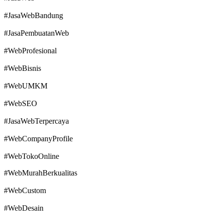
#JasaWebBandung
#JasaPembuatanWeb
#WebProfesional
#WebBisnis
#WebUMKM
#WebSEO
#JasaWebTerpercaya
#WebCompanyProfile
#WebTokoOnline
#WebMurahBerkualitas
#WebCustom
#WebDesain