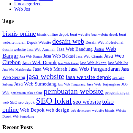
Uncategorized
Web Jos
Tags
bisnis online
bisnis online depok
buat website
buat
buat website depok
desain web
website murah
Depok Website
Desain Web Profesional
Jasa Web
Jasa Web Bandung
desain website
Jasa Web Amanah
Banjar
Jasa Web
Jasa Web Bekasi
Jasa Web Ciamis
Jasa Web Banten
Cirebon
Jasa Web Depok
Jasa Web Jakarta
Jasa Web Jos
Jasa Web Garut
Jasa Web Pangandaran
Jasa Web Murah
Jasa
Jasa Web Majalengka
jasa website
jasa website depok
Web Serang
Jasa Web
Jasa Web Sumedang
Jasa Web Terjangkau
JOS
Subang
Jasa Web Tangerang
pembuatan website
Web
pengembangan
pembuatan toko online
SEO lokal
toko
seo website
web
SEO
seo depok
online
Web Depok
web design
website bisnis
web developer
Website
Depok
Web Sumedang
Recent Posts