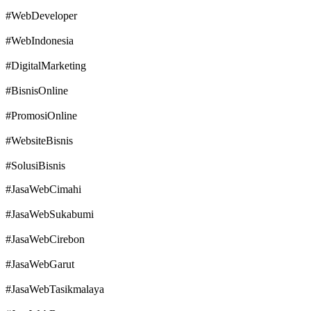
#WebDeveloper
#WebIndonesia
#DigitalMarketing
#BisnisOnline
#PromosiOnline
#WebsiteBisnis
#SolusiBisnis
#JasaWebCimahi
#JasaWebSukabumi
#JasaWebCirebon
#JasaWebGarut
#JasaWebTasikmalaya