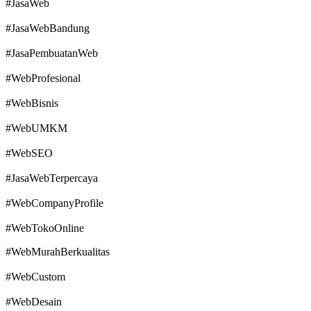
#JasaWeb
#JasaWebBandung
#JasaPembuatanWeb
#WebProfesional
#WebBisnis
#WebUMKM
#WebSEO
#JasaWebTerpercaya
#WebCompanyProfile
#WebTokoOnline
#WebMurahBerkualitas
#WebCustom
#WebDesain