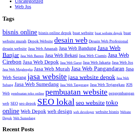
Uncategorized
Web Jos
Tags
bisnis online
bisnis online depok
buat website
buat
buat website depok
desain web
website murah
Depok Website
Desain Web Profesional
Jasa Web
Jasa Web Bandung
desain website
Jasa Web Amanah
Banjar
Jasa Web
Jasa Web Bekasi
Jasa Web Ciamis
Jasa Web Banten
Cirebon
Jasa Web Depok
Jasa Web Jakarta
Jasa Web Jos
Jasa Web Garut
Jasa Web Pangandaran
Jasa Web Murah
Jasa
Jasa Web Majalengka
jasa website
jasa website depok
Web Serang
Jasa Web
Jasa Web Sumedang
Jasa Web Terjangkau
JOS
Subang
Jasa Web Tangerang
pembuatan website
Web
pengembangan
pembuatan toko online
SEO lokal
toko
seo website
web
SEO
seo depok
online
Web Depok
web design
website bisnis
web developer
Website
Depok
Web Sumedang
Recent Posts