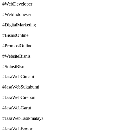
#WebDeveloper
#WebIndonesia
#DigitalMarketing
#BisnisOnline
#PromosiOnline
#WebsiteBisnis
#SolusiBisnis
#JasaWebCimahi
#JasaWebSukabumi
#JasaWebCirebon
#JasaWebGarut
#JasaWebTasikmalaya
#JasaWebBogor