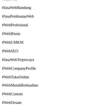
#JasaWebBandung
#JasaPembuatanWeb
#WebProfesional
#WebBisnis
#WebUMKM
#WebSEO
#JasaWebTerpercaya
#WebCompanyProfile
#WebTokoOnline
#WebMurahBerkualitas
#WebCustom
#WebDesain