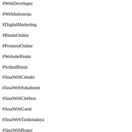
#WebDeveloper
#WebIndonesia
#DigitalMarketing
#BisnisOnline
#PromosiOnline
#WebsiteBisnis
#SolusiBisnis
#JasaWebCimahi
#JasaWebSukabumi
#JasaWebCirebon
#JasaWebGarut
#JasaWebTasikmalaya
#JasaWebBogor