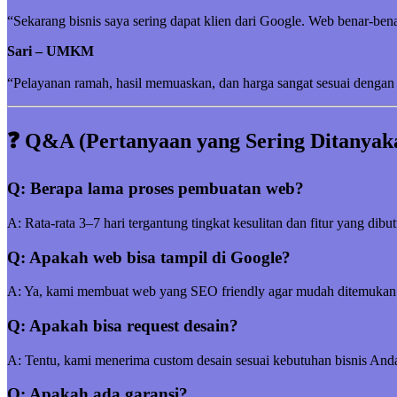
“Sekarang bisnis saya sering dapat klien dari Google. Web benar-be
Sari – UMKM
“Pelayanan ramah, hasil memuaskan, dan harga sangat sesuai dengan 
❓ Q&A (Pertanyaan yang Sering Ditanyak
Q: Berapa lama proses pembuatan web?
A: Rata-rata 3–7 hari tergantung tingkat kesulitan dan fitur yang dibu
Q: Apakah web bisa tampil di Google?
A: Ya, kami membuat web yang SEO friendly agar mudah ditemukan
Q: Apakah bisa request desain?
A: Tentu, kami menerima custom desain sesuai kebutuhan bisnis And
Q: Apakah ada garansi?