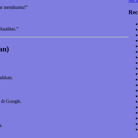
Web S
nar membantu!”
Rec
kualitas.”
an)
tuhkan.
 di Google.
a.