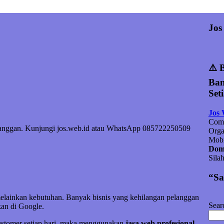
Jos
⚠️ 
Ban
Set
Jos
Comp
elanggan. Kunjungi jos.web.id atau WhatsApp 085722250509
Orga
Mobi
Doma
Sila
“Sa
melainkan kebutuhan. Banyak bisnis yang kehilangan pelanggan
Sear
an di Google.
customer setiap hari, maka menggunakan
jasa web profesional