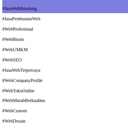
#JasaWebBandung
#JasaPembuatanWeb
#WebProfesional
#WebBisnis
#WebUMKM
#WebSEO
#JasaWebTerpercaya
#WebCompanyProfile
#WebTokoOnline
#WebMurahBerkualitas
#WebCustom
#WebDesain