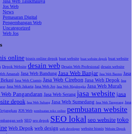
Jasa Web Tasikmalaya
Jos Web
News
Pemasaran Digital
Pengembangan Web
Uncategorized
Web Jos
s
nis online
bisnis online depok
buat website
buat website
buat website depok
desain web
h
Depok Website
Desain Web Profesional
desain website
Jasa Web Banjar
Jasa Web Bandung
Jasa
 Web Amanah
Jasa Web Banten
Jasa Web Cirebon
Jasa Web Depok
Bekasi
Jasa Web Ciamis
Jasa
Jasa Web Murah
Jasa Web Jakarta
Jasa Web Jos
arut
Jasa Web Majalengka
jasa website
jasa
a Web Pangandaran
Jasa Web Serang
site depok
Jasa Web Sumedang
Jasa
Jasa Web Subang
Jasa Web Tangerang
pembuatan website
Terjangkau
JOS Web
pembuatan toko online
SEO lokal
toko
seo website
embangan web
SEO
seo depok
ine
Web Depok
web design
website bisnis
web developer
Website Depok