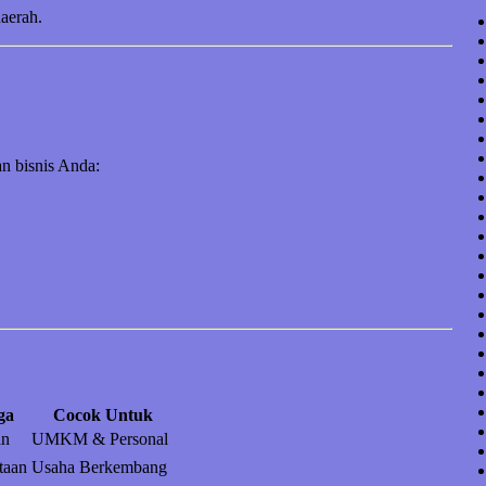
daerah.
n bisnis Anda:
ga
Cocok Untuk
an
UMKM & Personal
taan
Usaha Berkembang