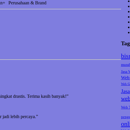
an+
Perusahaan & Brand
Tag
bis
mura
Jasa
Web 
Web G
Jas
ningkat drastis. Terima kasih banyak!”
web
Web 
jadi lebih percaya.”
peng
onl