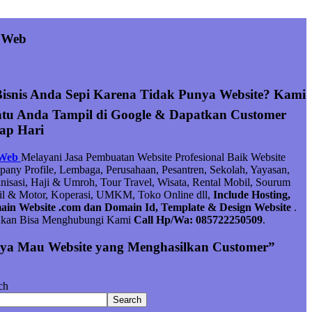
 Web
Bisnis Anda Sepi Karena Tidak Punya Website? Kami
tu Anda Tampil di Google & Dapatkan Customer
iap Hari
 Web
Melayani Jasa Pembuatan Website Profesional Baik Website
any Profile, Lembaga, Perusahaan, Pesantren, Sekolah, Yayasan,
nisasi, Haji & Umroh, Tour Travel, Wisata, Rental Mobil, Sourum
l & Motor, Koperasi, UMKM, Toko Online dll,
Include Hosting,
in Website .com dan Domain Id, Template & Design Website
.
hkan Bisa Menghubungi Kami
Call Hp/Wa: 085722250509
.
ya Mau Website yang Menghasilkan Customer”
ch
Search