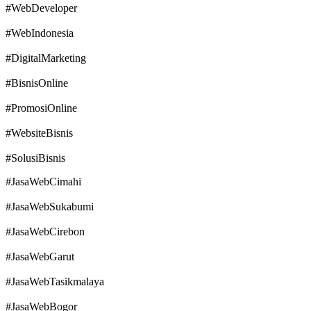
#WebDeveloper
#WebIndonesia
#DigitalMarketing
#BisnisOnline
#PromosiOnline
#WebsiteBisnis
#SolusiBisnis
#JasaWebCimahi
#JasaWebSukabumi
#JasaWebCirebon
#JasaWebGarut
#JasaWebTasikmalaya
#JasaWebBogor