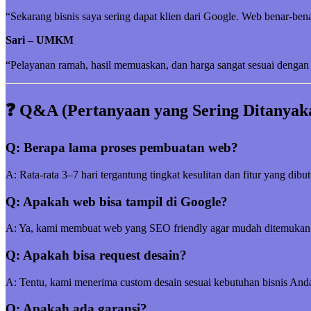
“Sekarang bisnis saya sering dapat klien dari Google. Web benar-be
Sari – UMKM
“Pelayanan ramah, hasil memuaskan, dan harga sangat sesuai dengan 
❓ Q&A (Pertanyaan yang Sering Ditanyak
Q: Berapa lama proses pembuatan web?
A: Rata-rata 3–7 hari tergantung tingkat kesulitan dan fitur yang dibu
Q: Apakah web bisa tampil di Google?
A: Ya, kami membuat web yang SEO friendly agar mudah ditemukan
Q: Apakah bisa request desain?
A: Tentu, kami menerima custom desain sesuai kebutuhan bisnis And
Q: Apakah ada garansi?