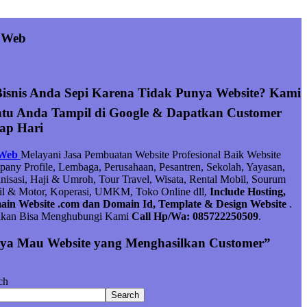
 Web
Bisnis Anda Sepi Karena Tidak Punya Website? Kami
tu Anda Tampil di Google & Dapatkan Customer
iap Hari
 Web
Melayani Jasa Pembuatan Website Profesional Baik Website
any Profile, Lembaga, Perusahaan, Pesantren, Sekolah, Yayasan,
nisasi, Haji & Umroh, Tour Travel, Wisata, Rental Mobil, Sourum
l & Motor, Koperasi, UMKM, Toko Online dll,
Include Hosting,
in Website .com dan Domain Id, Template & Design Website
.
hkan Bisa Menghubungi Kami
Call Hp/Wa: 085722250509
.
ya Mau Website yang Menghasilkan Customer”
ch
Search