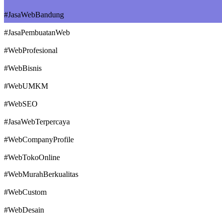
#JasaWebBandung
#JasaPembuatanWeb
#WebProfesional
#WebBisnis
#WebUMKM
#WebSEO
#JasaWebTerpercaya
#WebCompanyProfile
#WebTokoOnline
#WebMurahBerkualitas
#WebCustom
#WebDesain