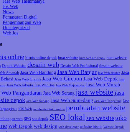
Jasa Web Tasikmalaya
Jos Web
News
Pemasaran Digital
Pengembangan Web
Uncategorized
Web Jos
s
nis online
bisnis online depok
buat website
buat website
buat website depok
desain web
h
Depok Website
Desain Web Profesional
desain website
Jasa Web Banjar
Jasa Web Bandung
Jasa
 Web Amanah
Jasa Web Banten
Jasa Web Cirebon
Jasa Web Depok
Bekasi
Jasa Web Ciamis
Jasa
Jasa Web Murah
Jasa Web Jakarta
Jasa Web Jos
arut
Jasa Web Majalengka
jasa website
jasa
a Web Pangandaran
Jasa Web Serang
site depok
Jasa Web Sumedang
Jasa
Jasa Web Subang
Jasa Web Tangerang
pembuatan website
Terjangkau
JOS Web
pembuatan toko online
SEO lokal
toko
seo website
embangan web
SEO
seo depok
ine
Web Depok
web design
website bisnis
web developer
Website Depok