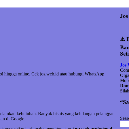
Jos
⚠️ 
Ban
Set
Jos
Comp
nol hingga online. Cek jos.web.id atau hubungi WhatsApp
Orga
Mobi
Doma
Sila
“Sa
melainkan kebutuhan. Banyak bisnis yang kehilangan pelanggan
Sear
an di Google.
customer setiap hari, maka menggunakan
jasa web profesional