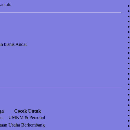
daerah.
n bisnis Anda:
ga
Cocok Untuk
an
UMKM & Personal
taan
Usaha Berkembang