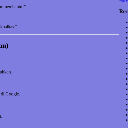
Web S
nar membantu!”
Rec
kualitas.”
an)
tuhkan.
 di Google.
a.