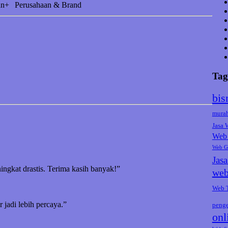
an+
Perusahaan & Brand
Tag
bis
mura
Jasa
Web 
Web G
Jas
ningkat drastis. Terima kasih banyak!”
web
Web 
jadi lebih percaya.”
peng
onl