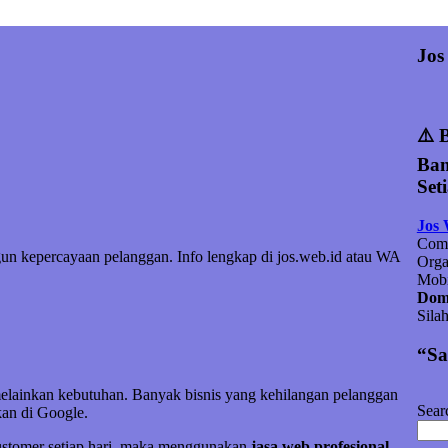
Jos
⚠️ 
Ban
Set
Jos
Comp
un kepercayaan pelanggan. Info lengkap di jos.web.id atau WA
Orga
Mobi
Doma
Sila
“Sa
melainkan kebutuhan. Banyak bisnis yang kehilangan pelanggan
Sear
an di Google.
customer setiap hari, maka menggunakan
jasa web profesional