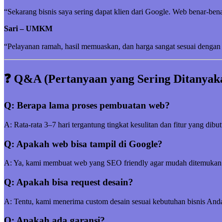
“Sekarang bisnis saya sering dapat klien dari Google. Web benar-be
Sari – UMKM
“Pelayanan ramah, hasil memuaskan, dan harga sangat sesuai dengan 
❓ Q&A (Pertanyaan yang Sering Ditanyak
Q: Berapa lama proses pembuatan web?
A: Rata-rata 3–7 hari tergantung tingkat kesulitan dan fitur yang dibu
Q: Apakah web bisa tampil di Google?
A: Ya, kami membuat web yang SEO friendly agar mudah ditemukan
Q: Apakah bisa request desain?
A: Tentu, kami menerima custom desain sesuai kebutuhan bisnis And
Q: Apakah ada garansi?