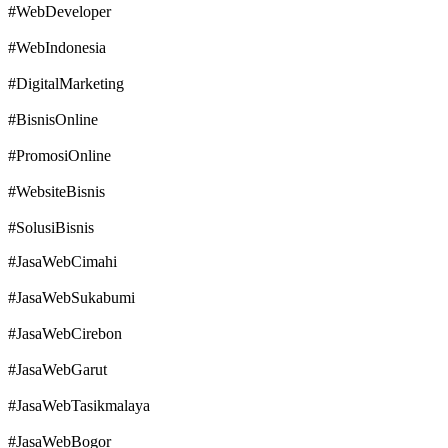
#WebDeveloper
#WebIndonesia
#DigitalMarketing
#BisnisOnline
#PromosiOnline
#WebsiteBisnis
#SolusiBisnis
#JasaWebCimahi
#JasaWebSukabumi
#JasaWebCirebon
#JasaWebGarut
#JasaWebTasikmalaya
#JasaWebBogor