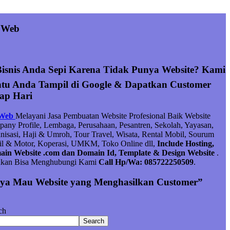
 Web
Bisnis Anda Sepi Karena Tidak Punya Website? Kami
tu Anda Tampil di Google & Dapatkan Customer
iap Hari
 Web
Melayani Jasa Pembuatan Website Profesional Baik Website
any Profile, Lembaga, Perusahaan, Pesantren, Sekolah, Yayasan,
nisasi, Haji & Umroh, Tour Travel, Wisata, Rental Mobil, Sourum
l & Motor, Koperasi, UMKM, Toko Online dll,
Include Hosting,
in Website .com dan Domain Id, Template & Design Website
.
hkan Bisa Menghubungi Kami
Call Hp/Wa: 085722250509
.
ya Mau Website yang Menghasilkan Customer”
ch
Search