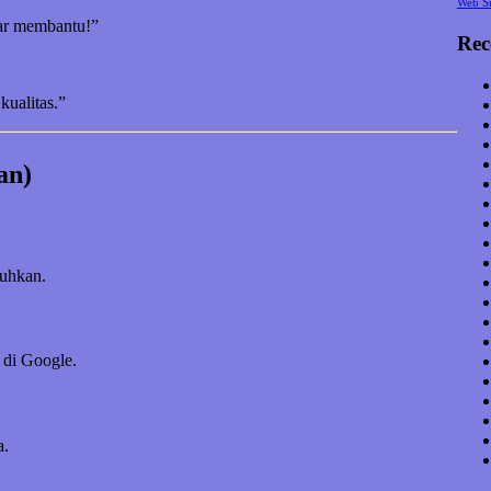
Web S
nar membantu!”
Rec
kualitas.”
an)
tuhkan.
 di Google.
a.