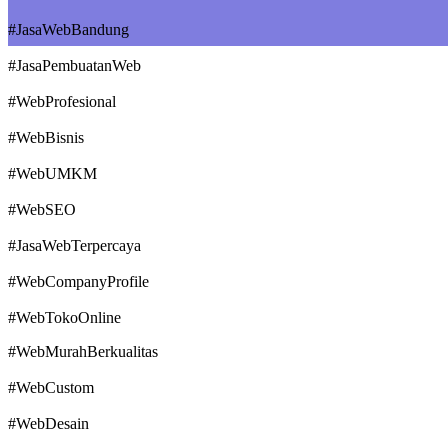
#JasaWebBandung
#JasaPembuatanWeb
#WebProfesional
#WebBisnis
#WebUMKM
#WebSEO
#JasaWebTerpercaya
#WebCompanyProfile
#WebTokoOnline
#WebMurahBerkualitas
#WebCustom
#WebDesain