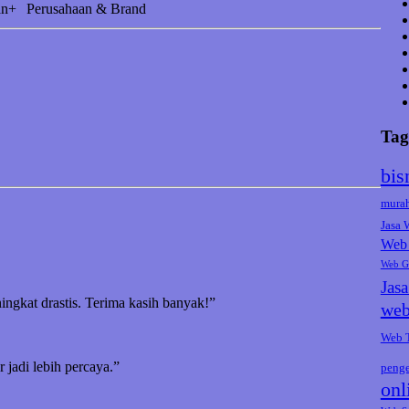
an+
Perusahaan & Brand
Tag
bis
mura
Jasa
Web 
Web G
Jas
ningkat drastis. Terima kasih banyak!”
web
Web 
jadi lebih percaya.”
peng
onl