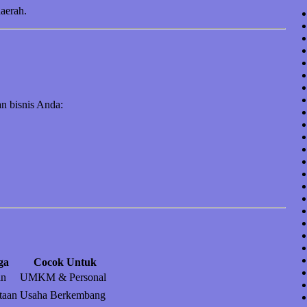
daerah.
n bisnis Anda:
ga
Cocok Untuk
an
UMKM & Personal
taan
Usaha Berkembang