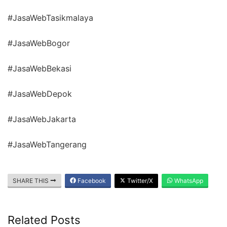
#JasaWebTasikmalaya
#JasaWebBogor
#JasaWebBekasi
#JasaWebDepok
#JasaWebJakarta
#JasaWebTangerang
SHARE THIS
Facebook
Twitter/X
WhatsApp
Related Posts