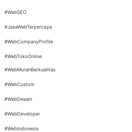
#WebSEO
#JasaWebTerpercaya
#WebCompanyProfile
#WebTokoOnline
#WebMurahBerkualitas
#WebCustom
#WebDesain
#WebDeveloper
#WebIndonesia