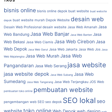
TAGS
bisnis online
bisnis online depok
buat website
buat website
desain web
buat website murah
Depok Website
depok
Jasa
Desain Web Profesional
desain website
Jasa Web Amanah
Jasa Web Banjar
Web Bandung
Jasa
Jasa Web Banten
Jasa Web Cirebon
Jasa
Web Bekasi
Jasa Web Ciamis
Web Depok
Jasa Web Jakarta
Jasa Web Jos
Jasa Web Garut
Jasa
Jasa Web
Jasa Web Murah
Web Majalengka
jasa website
Pangandaran
Jasa Web Serang
jasa website depok
Jasa Web
Jasa Web Subang
Sumedang
Jasa Web Terjangkau
JOS Web
Jasa Web Tangerang
pembuatan website
pembuatan toko online
SEO lokal
seo
pengembangan web
SEO
seo depok
toko online
website
Web Depok
web design
web